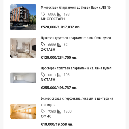
Многостаен Апартамент до Ловен Парк с АКТ 16
193
6066
МНОГОСТАЕН
€520,000/1,017,032 лв.
Луксозен двустаен апартамент в кв. Овча Купел
52
6686
2-СТАЕН
€120,000/234,700 лв.
Просторен тристаен апартамен в кв. Овча Купел
108
6013
3-СТАЕН
€255,000/498,737 лв.
Бизнес сграда с перфектна локация в центъра на
столицата
1500
7268
ОФИС
€10,000/19,558 лв.