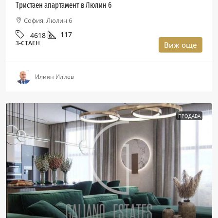
Тристаен апартамент в Люлин 6
София, Люлин 6
117
4618
3-СТАЕН
Виж още
Илиян Илиев
ПРОДАВА