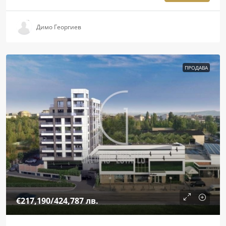
Димо Георгиев
ПРОДАВА
€217,190
/424,787 лв.