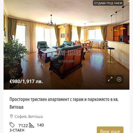
ОТДАВА ПОД НАЕМ
€980
/1,917 лв.
Просторен тристаен апартамент с гараж и паркомясто в кв.
Витоша
София, Витоша
140
7122
3-СТАЕН
Виж още