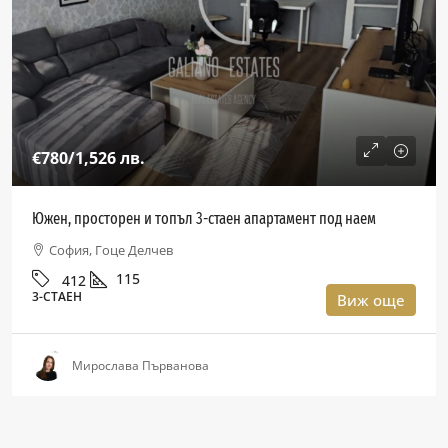
€780
/1,526 лв.
Южен, просторен и топъл 3-стаен апартамент под наем
София, Гоце Делчев
115
412
3-СТАЕН
Виж още
Мирослава Първанова