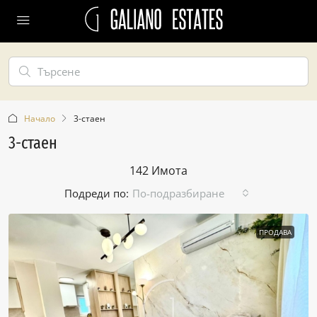
Начало
3-стаен
3-стаен
142 Имотa
Подреди по:
По-подразбиране
ПРОДАВА