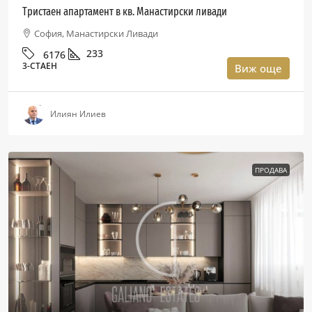
Тристаен апартамент в кв. Манастирски ливади
София, Манастирски Ливади
233
6176
3-СТАЕН
Виж още
Илиян Илиев
ПРОДАВА