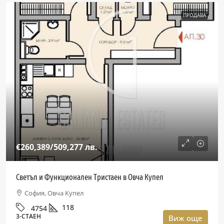
ПРОДАВА
€260,389
/509,277 лв.
Светъл и Функционален Тристаен в Овча Купел
София, Овча Купел
118
4754
3-СТАЕН
Виж още