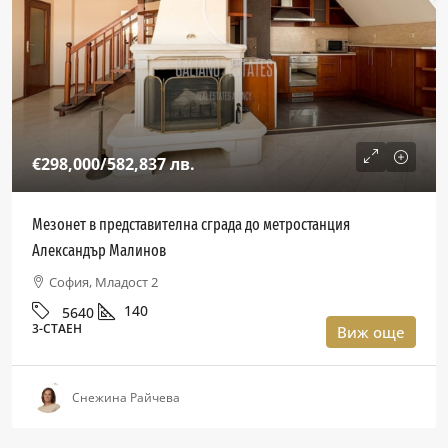
€298,000
/582,837 лв.
Мезонет в представителна сграда до метростанция
Александър Малинов
София, Младост 2
140
5640
3-СТАЕН
Виж още
Снежина Райчева