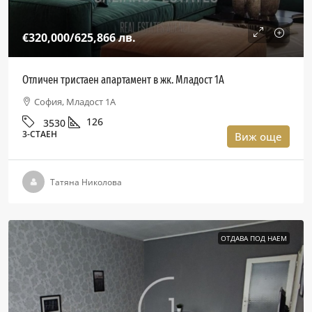
€320,000
/625,866 лв.
Отличен тристаен апартамент в жк. Младост 1А
София, Младост 1А
126
3530
3-СТАЕН
Виж още
Татяна Николова
ОТДАВА ПОД НАЕМ