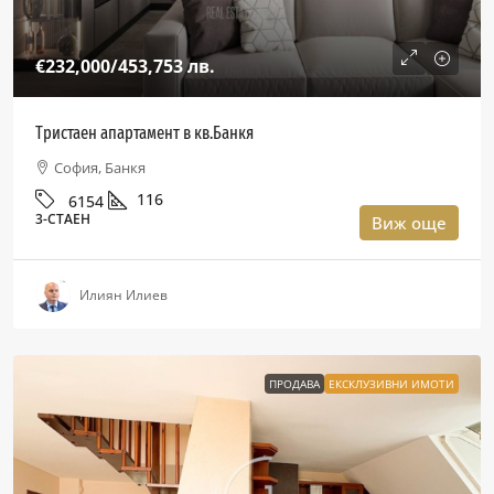
€232,000
/453,753 лв.
Тристаен апартамент в кв.Банкя
София, Банкя
116
6154
3-СТАЕН
Виж още
Илиян Илиев
ПРОДАВА
ЕКСКЛУЗИВНИ ИМОТИ