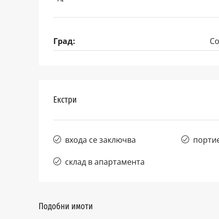
Град:
С
Екстри
входа се заключва
портие
склад в апартамента
Подобни имоти