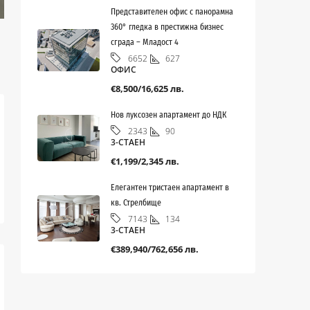
Представителен офис с панорамна
360° гледка в престижна бизнес
сграда – Младост 4
627
6652
ОФИС
€8,500/16,625 лв.
Нов луксозен апартамент до НДК
90
2343
3-СТАЕН
€1,199/2,345 лв.
Елегантен тристаен апартамент в
кв. Стрелбище
134
7143
3-СТАЕН
€389,940/762,656 лв.