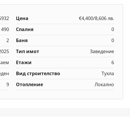
5932
Цена
€4,400/8,606 лв.
490
Спалня
0
2
Баня
0
2025
Тип имот
Заведение
наем
Етажи
6
еден
Вид строителство
Тухла
9
Отопление
Локално