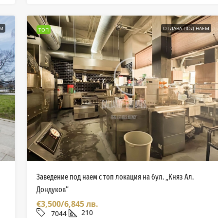
ЕМ
ОТДАВА ПОД НАЕМ
ТОП
Заведение под наем с топ локация на бул. „Княз Ал.
Дондуков“
€3,500/6,845 лв.
210
7044