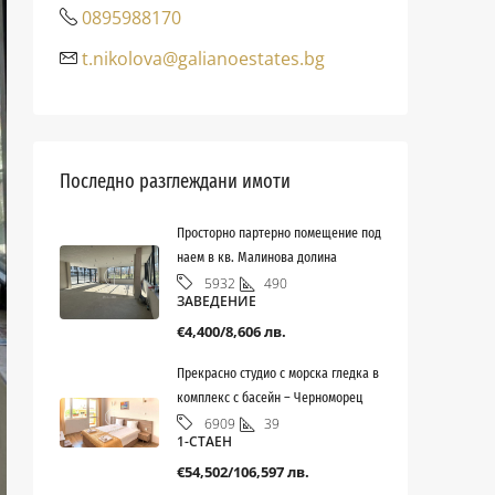
0895988170
t.nikolova@galianoestates.bg
Последно разглеждани имоти
Просторно партерно помещение под
наем в кв. Малинова долина
490
5932
ЗАВЕДЕНИЕ
€4,400/8,606 лв.
Прекрасно студио с морска гледка в
комплекс с басейн – Черноморец
39
6909
1-СТАЕН
€54,502/106,597 лв.