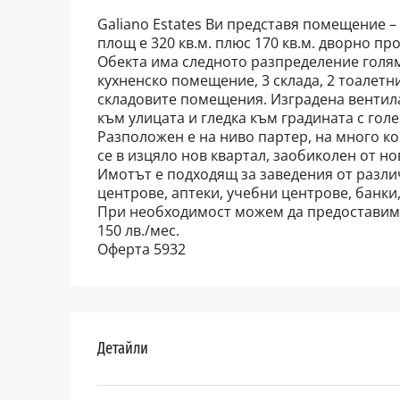
Galiano Estates Ви представя помещение –
площ е 320 кв.м. плюс 170 кв.м. дворно пр
Обекта има следното разпределение голям 
кухненско помещение, 3 склада, 2 тоалетни
складовите помещения. Изградена вентила
към улицата и гледка към градината с гол
Разположен е на ниво партер, на много к
се в изцяло нов квартал, заобиколен от н
Имотът е подходящ за заведения от разли
центрове, аптеки, учебни центрове, банки,
При необходимост можем да предоставим 
150 лв./мес.
Оферта 5932
Детайли