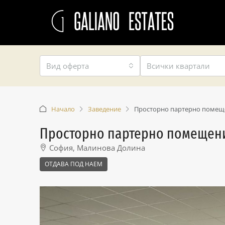
Вид оферта
Всички квартали
Начало
Заведение
Просторно партерно помеще
Просторно партерно помещени
София, Малинова Долина
ОТДАВА ПОД НАЕМ