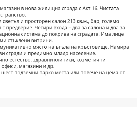
 магазин в нова жилищна сграда с Акт 16. Чистата
остранство.
светъл и просторен салон 213 кв.м., бар, голямо
 с предверие. Четири входа – два за салона и два за
ционна система до покрива на сградата. Има лице
еми стъклени витрини.
омуникативно място на ъгъла на кръстовище. Намира
ови сгради и предимно младо население.
чно естество, здравни клиники, козметични
 офиси, магазини и др.
шест подземни парко места или повече на цема от