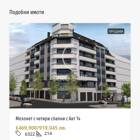
Подобни имоти
ПРОДАВА
Мезонет с четири спални с Акт 14
€469,900/919,045 лв.
214
6322