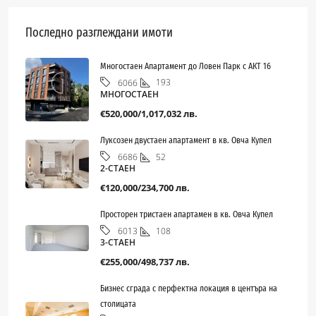
Последно разглеждани имоти
Многостаен Апартамент до Ловен Парк с АКТ 16
193
6066
МНОГОСТАЕН
€520,000/1,017,032 лв.
Луксозен двустаен апартамент в кв. Овча Купел
52
6686
2-СТАЕН
€120,000/234,700 лв.
Просторен тристаен апартамен в кв. Овча Купел
108
6013
3-СТАЕН
€255,000/498,737 лв.
Бизнес сграда с перфектна локация в центъра на
столицата