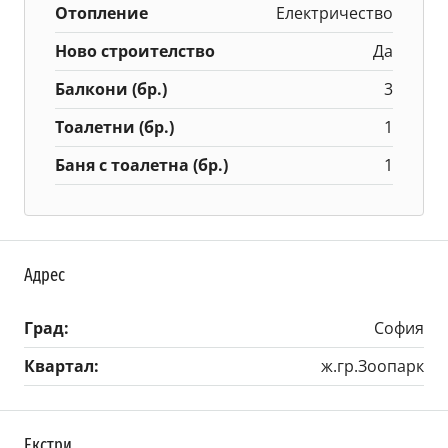
Отопление
Електричество
Ново строителство
Да
Балкони (бр.)
3
Тоалетни (бр.)
1
Баня с тоалетна (бр.)
1
Адрес
Град:
София
Квартал:
ж.гр.Зоопарк
Екстри