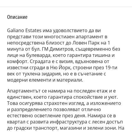
Описание
Galiano Estates има удоволствието да ви
представи този многостиаен апартамент в
непосредствена близост до Ловен Парк на 1
минута от бул. ГМ Димитров, същевременно без
лице на булеварда, което гарантира тишина и
комфорт. Сградата е с визия, вдъхновена от
известни сгради в Ню Йорк, строени през 19-ти
век от тухлена зидария, но е в съчетание с
модерни елементи и материали.
Апартаментът се намира на последен етаж и е
единствен, което гарантира спокойствие и уют.
Това осигурява страхотен изглед, а изложението
и разпределението позволяват отлично
естествено осветление през деня. Намира се в
квартал с развита инфраструктура с лесен достъп
до градски транспорт, магазини и зелени зони. На