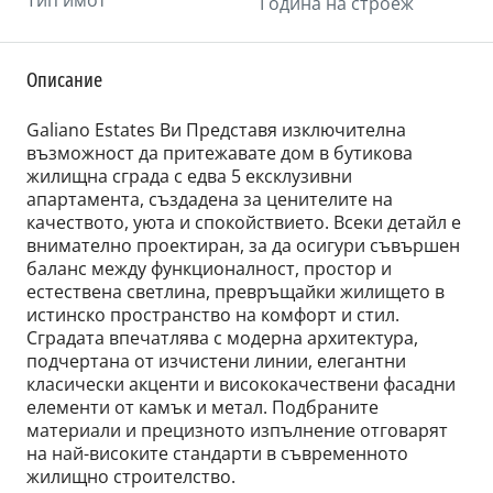
Тип имот
Година на строеж
Описание
Galiano Estates Ви Представя изключителна
възможност да притежавате дом в бутикова
жилищна сграда с едва 5 ексклузивни
апартамента, създадена за ценителите на
качеството, уюта и спокойствието. Всеки детайл е
внимателно проектиран, за да осигури съвършен
баланс между функционалност, простор и
естествена светлина, превръщайки жилището в
истинско пространство на комфорт и стил.
Сградата впечатлява с модерна архитектура,
подчертана от изчистени линии, елегантни
класически акценти и висококачествени фасадни
елементи от камък и метал. Подбраните
материали и прецизното изпълнение отговарят
на най-високите стандарти в съвременното
жилищно строителство.