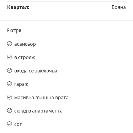
Квартал:
Бояна
Екстри
асансьор
в строеж
входа се заключва
гараж
масивна външна врата
склад в апартамента
сот