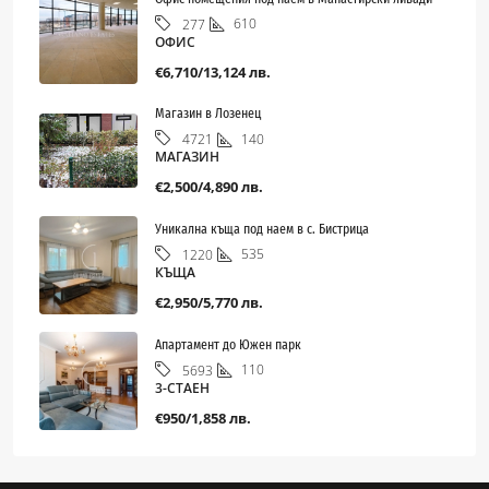
610
277
ОФИС
€6,710/13,124 лв.
Магазин в Лозенец
140
4721
МАГАЗИН
€2,500/4,890 лв.
Уникална къща под наем в с. Бистрица
535
1220
КЪЩА
€2,950/5,770 лв.
Апартамент до Южен парк
110
5693
3-СТАЕН
€950/1,858 лв.