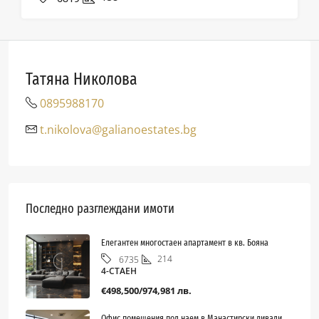
Татяна Николова
0895988170
t.nikolova@galianoestates.bg
Последно разглеждани имоти
Елегантен многостаен апартамент в кв. Бояна
214
6735
4-СТАЕН
€498,500/974,981 лв.
Офис помещения под наем в Манастирски ливади