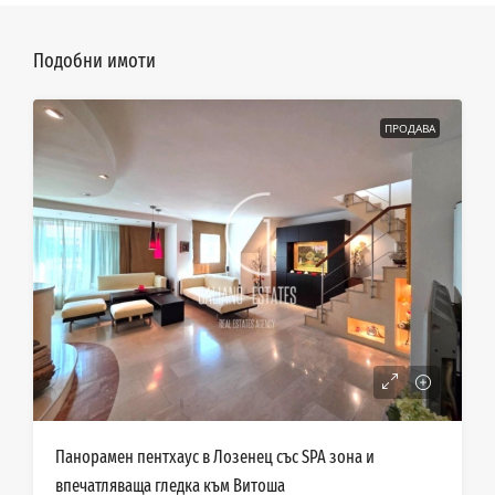
Подобни имоти
ПРОДАВА
Панорамен пентхаус в Лозенец със SPA зона и
впечатляваща гледка към Витоша