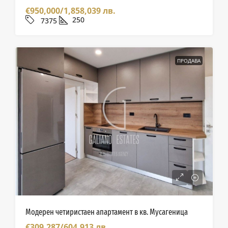
€950,000/1,858,039 лв.
250
7375
ПРОДАВА
Модерен четиристаен апартамент в кв. Мусагеница
€309,287/604,913 лв.