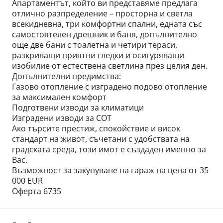
Апартаментът, който ви представяме предлага
отлично разпределение – просторна и светла
всекидневна, три комфортни спални, едната със
самостоятелен дрешник и баня, допълнително
още две бани с тоалетна и четири тераси,
разкриващи приятни гледки и осигуряващи
изобилие от естествена светлина през целия ден.
Допълнителни предимства:
Газово отопление с изградено подово отопление
за максимален комфорт
Подготвени изводи за климатици
Изградени изводи за СОТ
Ако търсите престиж, спокойствие и висок
стандарт на живот, съчетани с удобствата на
градската среда, този имот е създаден именно за
Вас.
Възможност за закупуване на гараж на цена от 35
000 EUR
Оферта 6735