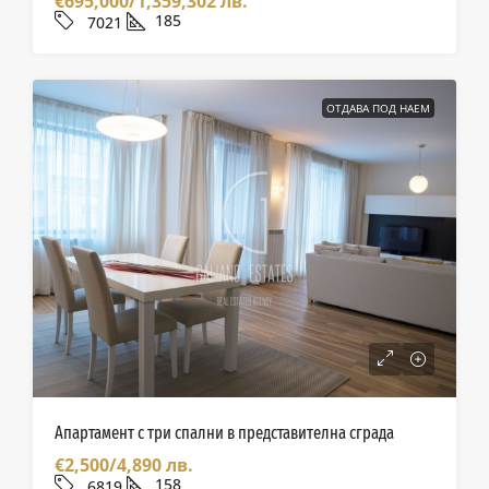
€695,000/1,359,302 лв.
185
7021
ОТДАВА ПОД НАЕМ
Апартамент с три спални в представителна сграда
€2,500/4,890 лв.
158
6819