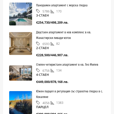
Панорамен апартамент с морска гледка
170
5786
3-СТАЕН
€254,730/498,209 лв.
Двустаен апартамент в нов комплекс в кв.
Манастирски ливади-изток
82
6593
2-СТАЕН
€228,500/446,907 лв.
Стилен четиристаен апартамент в кв. Гео Милев
134
6756
4-СТАЕН
€449,000/878,168 лв.
Южен парцел в регулация със страхотна гледка в с.
Кокаляне
1383
4056
ПАРЦЕЛ
€200,000/391,166 лв.