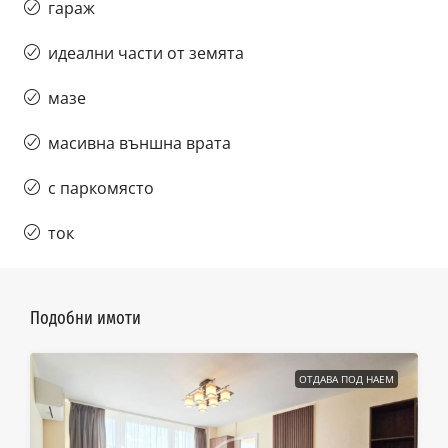
гараж
идеални части от земята
мазе
масивна външна врата
с паркомясто
ток
Подобни имоти
ОТДАВА ПОД НАЕМ