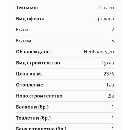
Тип имот
2-стаен
Вид оферта
Продава
Етаж
2
Етажи
5
Обзавеждане
Необзаведен
Вид строителство
Тухла
Цена кв.м.
2376
Отопление
Газ
Ново строителство
Да
Балкони (бр.)
1
Тоалетни (бр.)
1
Баня с тоалетна (бр.)
1