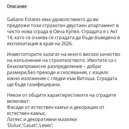
Описание
Galiano Estates има удоволствието да ви
предложи този страхотен двустаен апартамент в
чисто нова сграда в Овча Купел. Сградата е с Акт
14, като се очаква се сградата да бъде въведена в
експлоатация в края на 2026.
Инвеститорите залагат на много високо качество
на изпълнение на строителството. Имотите са с
безкомпромисно разпределение – добри
размери,без преходи и скосявания, с изцяло
южно изложение с гледки към Витоша. Сградата
ще бъде газифицирана.
Някои от общите характеристиките на сградите
включват:
Фасади от естествен камък и декорации от
естествен камък;
Латекс и декоративни мазилки
‘Dulux’,’Casati’,’Lewis’;