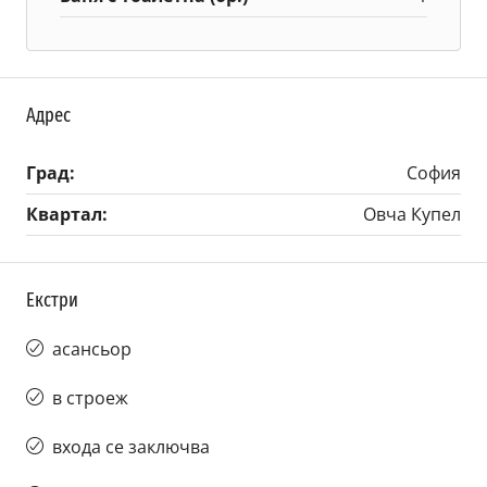
Адрес
Град:
София
Квартал:
Овча Купел
Екстри
асансьор
в строеж
входа се заключва