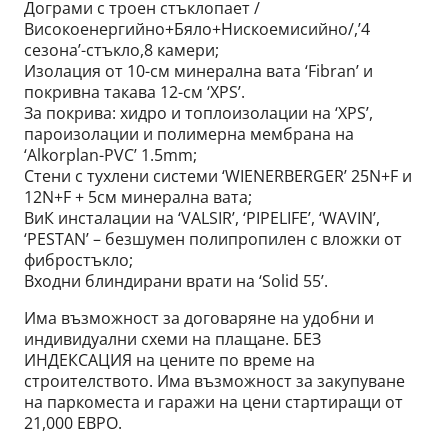
Дограми с троен стъклопает /
Високоенергийно+Бяло+Нискоемисийно/,’4
сезона’-стъкло,8 камери;
Изолация от 10-см минерална вата ‘Fibran’ и
покривна такава 12-см ‘XPS’.
За покрива: хидро и топлоизолации на ‘XPS’,
пароизолации и полимерна мембрана на
‘Alkorplan-PVC’ 1.5mm;
Стени с тухлени системи ‘WIENERBERGER’ 25N+F и
12N+F + 5см минерална вата;
ВиК инсталации на ‘VALSIR’, ‘PIPELIFE’, ‘WAVIN’,
‘PESTAN’ – безшумен полипропилен с вложки от
фибростъкло;
Входни блиндирани врати на ‘Solid 55’.
Има възможност за договаряне на удобни и
индивидуални схеми на плащане. БЕЗ
ИНДЕКСАЦИЯ на цените по време на
строителството. Има възможност за закупуване
на паркоместа и гаражи на цени стартиращи от
21,000 ЕВРО.