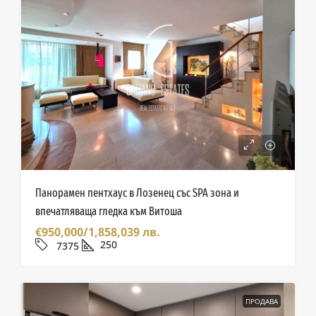
Панорамен пентхаус в Лозенец със SPA зона и
впечатляваща гледка към Витоша
€950,000/1,858,039 лв.
250
7375
ПРОДАВА