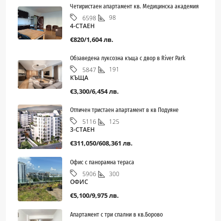
Четиристаен апартамент кв. Медицинска академия
98
6598
4-СТАЕН
€820/1,604 лв.
Обзаведена луксозна къща с двор в River Park
191
5847
КЪЩА
€3,300/6,454 лв.
Отличен тристаен апартамент в кв Подуяне
125
5116
3-СТАЕН
€311,050/608,361 лв.
Офис с панорамна тераса
300
5906
ОФИС
€5,100/9,975 лв.
Апартамент с три спални в кв.Борово