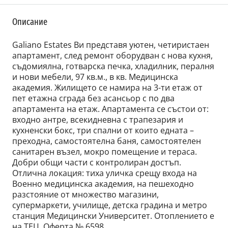
Описание
Galiano Estates Ви представя уютен, четиристаен
апартамент, след ремонт оборудван с нова кухня,
съдомиялна, готварска печка, хладилник, пералня
и нови мебели, 97 кв.м., в кв. Медицинска
академия. Жилището се намира на 3-ти етаж от
пет етажна сграда без асансьор с по два
апартамента на етаж. Апартамента се състои от:
входно антре, всекидневна с трапезария и
кухненски бокс, три спални от които едната –
преходна, самостоятелна баня, самостоятелен
санитарен възел, мокро помещение и тераса.
Добри общи части с контролиран достъп.
Отлична локация: тиха уличка срещу входа на
Военно медицинска академия, на пешеходно
разстояние от множество магазини,
супермаркети, училище, детска градина и метро
станция Медицински Университет. Отоплението е
на ТЕЦ. Оферта № 6598