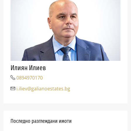
Илиян Илиев
0894970170
i.iliev@galianoestates.bg
Последно разглеждани имоти