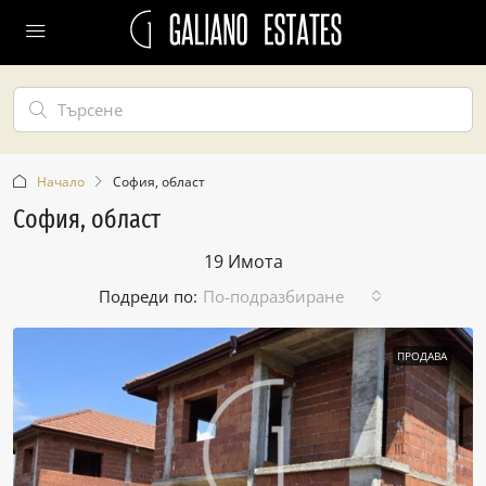
Начало
София, област
София, област
19 Имотa
Подреди по:
По-подразбиране
ПРОДАВА