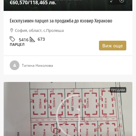
€60,570
/118,465 лв.
Ексклузивен парцел за продажба до язовир Хераково
София, област, с.Пролеша
673
5416
ПАРЦЕЛ
Виж още
Татяна Николова
ПРОДАВА