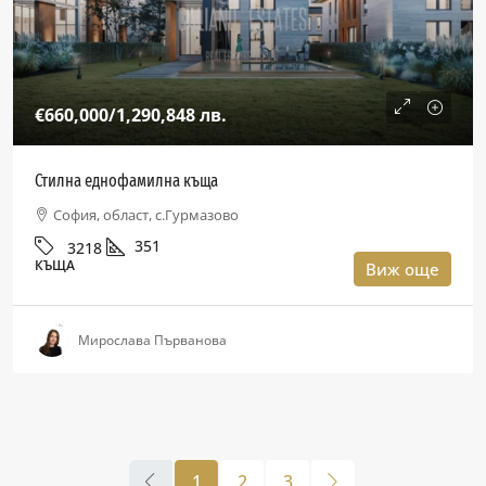
€660,000
/1,290,848 лв.
Стилна еднофамилна къща
София, област, с.Гурмазово
351
3218
КЪЩА
Виж още
Мирослава Първанова
1
2
3