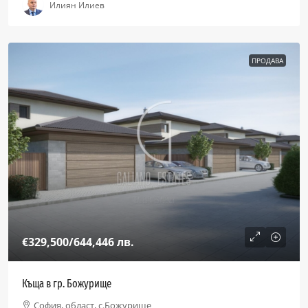
Илиян Илиев
ПРОДАВА
€329,500
/644,446 лв.
Къща в гр. Божурище
София, област, с.Божурище