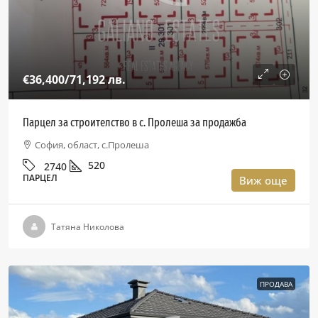
€36,400
/71,192 лв.
Парцел за строителство в с. Пролеша за продажба
София, област, с.Пролеша
520
2740
ПАРЦЕЛ
Виж още
Татяна Николова
ПРОДАВА