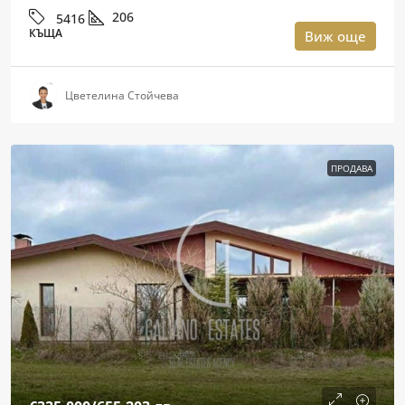
206
5416
КЪЩА
Виж още
Цветелина Стойчева
ПРОДАВА