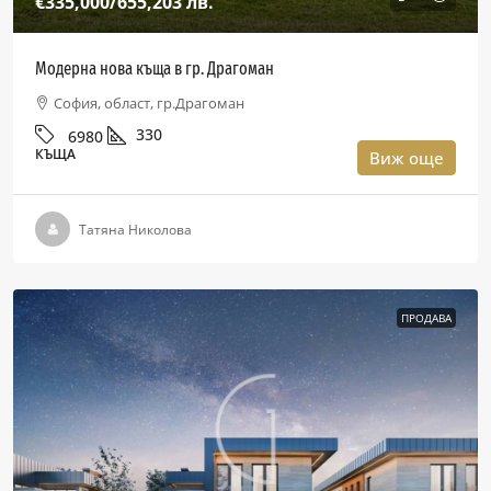
€335,000
/655,203 лв.
Модерна нова къща в гр. Драгоман
София, област, гр.Драгоман
330
6980
КЪЩА
Виж още
Татяна Николова
ПРОДАВА