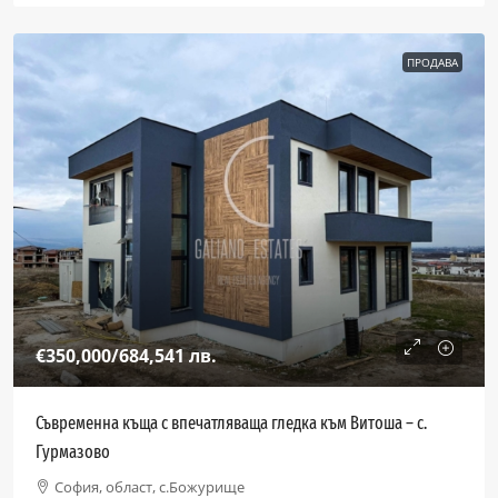
ПРОДАВА
€350,000
/684,541 лв.
Съвременна къща с впечатляваща гледка към Витоша – с.
Гурмазово
София, област, с.Божурище