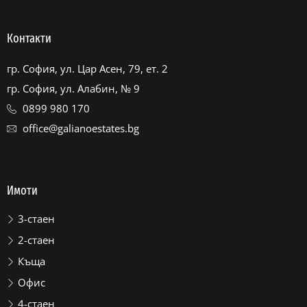
Контакти
гр. София, ул. Цар Асен, 79, ет. 2
гр. София, ул. Алабин, № 9
0899 980 170
office@galianoestates.bg
Имоти
3-стаен
2-стаен
Къща
Офис
4-стаен