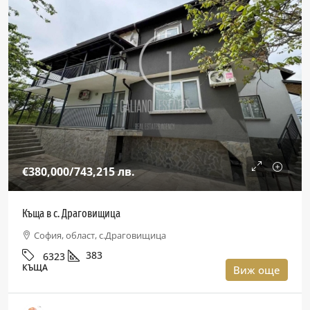
€380,000
/743,215 лв.
Къща в с. Драговищица
София, област, с.Драговищица
383
6323
КЪЩА
Виж още