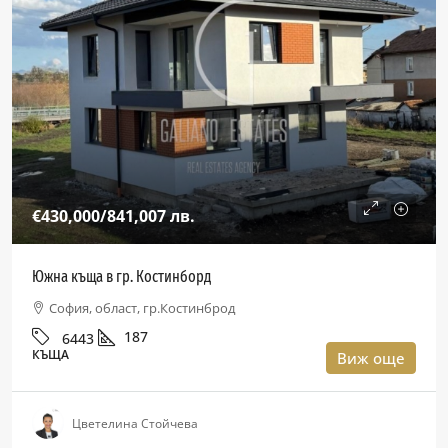
€430,000
/841,007 лв.
Южна къща в гр. Костинборд
София, област, гр.Костинброд
187
6443
КЪЩА
Виж още
Цветелина Стойчева