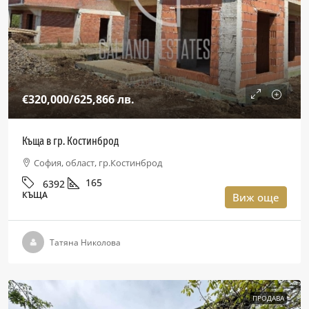
€320,000
/625,866 лв.
Къща в гр. Костинброд
София, област, гр.Костинброд
165
6392
КЪЩА
Виж още
Татяна Николова
ПРОДАВА