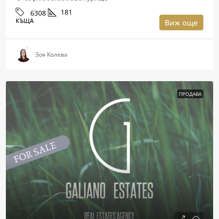
181
6308
КЪЩА
Виж още
Зоя Колева
ПРОДАВА