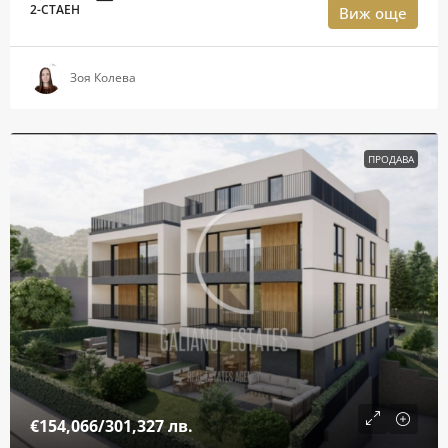
2-СТАЕН
Виж още
Зоя Колева
ПРОДАВА
€154,066
/301,327 лв.