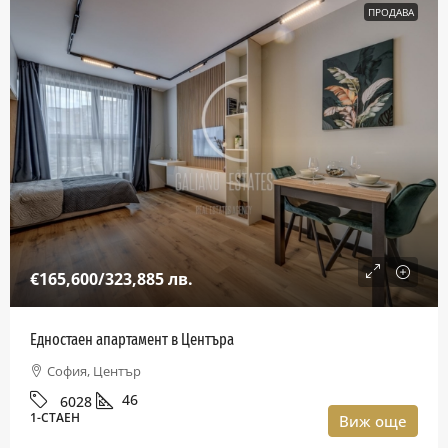
ПРОДАВА
€165,600
/323,885 лв.
Едностаен апартамент в Центъра
София, Център
46
6028
1-СТАЕН
Виж още