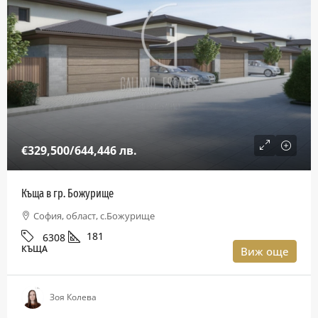
€329,500
/644,446 лв.
Къща в гр. Божурище
София, област, с.Божурище
181
6308
КЪЩА
Виж още
Зоя Колева