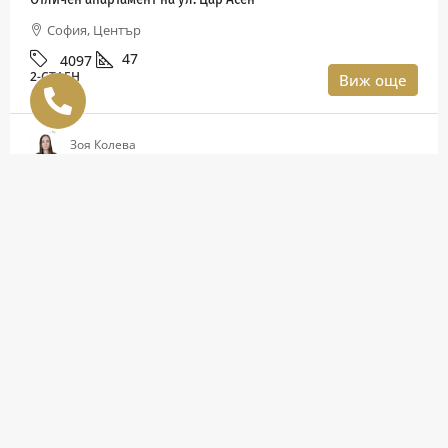
София, Център
47
4097
2-СТАЕН
Виж още
Зоя Колева
ОТДАВА ПОД НАЕМ