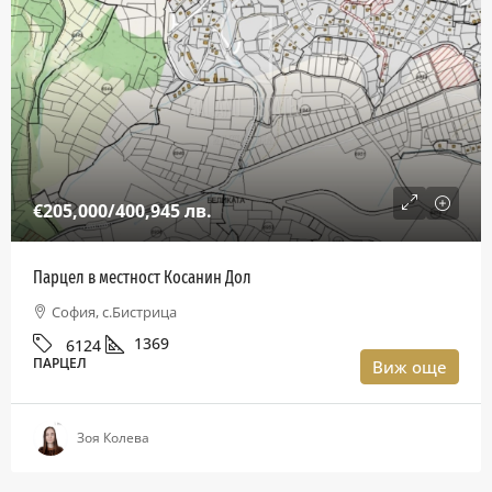
€205,000
/400,945 лв.
Парцел в местност Косанин Дол
София, с.Бистрица
1369
6124
ПАРЦЕЛ
Виж още
Зоя Колева