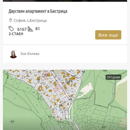
Двустаен апартамент в Бистрица
София, с.Бистрица
81
6167
2-СТАЕН
Виж още
Зоя Колева
ПРОДАВА