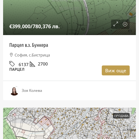
€399,000
/780,376 лв.
Парцел в.з. Бункера
София, с.Бистрица
2700
6137
ПАРЦЕЛ
Виж още
Зоя Колева
ПРОДАВА