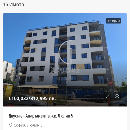
15 Имотa
ПРОДАВА
€160,032
/312,995 лв.
Двустаен Апартамент в ж.к. Люлин 5
София, Люлин 5