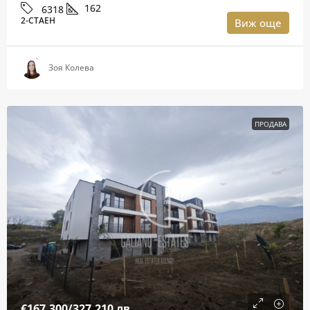
162
6318
2-СТАЕН
Виж още
Зоя Колева
ПРОДАВА
€167,300
/327,210 лв.