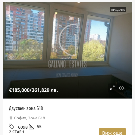
ПРОДАВА
€185,000
/361,829 лв.
Двустаен зона Б18
София, Зона Б18
55
6098
2-СТАЕН
Виж още