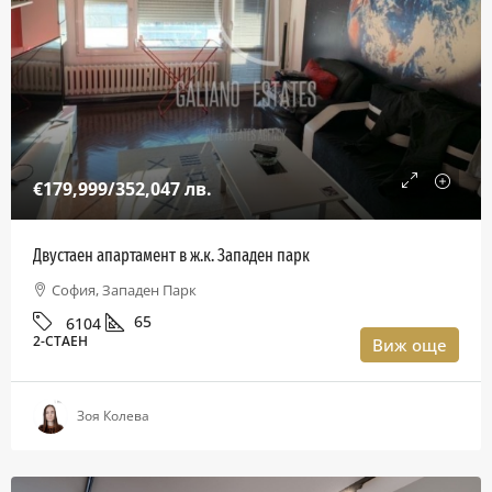
€179,999
/352,047 лв.
Двустаен апартамент в ж.к. Западен парк
София, Западен Парк
65
6104
2-СТАЕН
Виж още
Зоя Колева