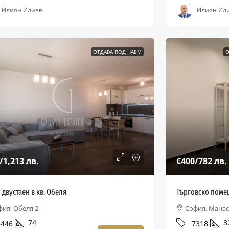
Илиян Илиев
Илиян Ил
ОТДАВА ПОД НАЕМ
О
/1,213 лв.
€400
/782 лв.
 двустаен в кв. Обеля
Търговско помещ
фия, Обеля 2
София, Манас
74
3
5446
7318