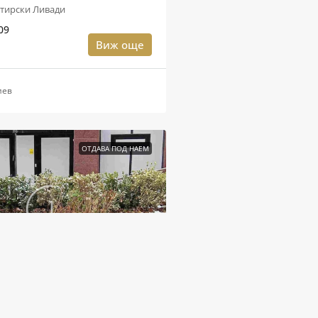
тирски Ливади
09
Виж още
иев
ОТДАВА ПОД НАЕМ
 лв.