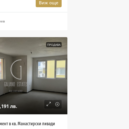
Виж още
иев
ПРОДАВА
,191 лв.
мент в кв. Манастирски ливади