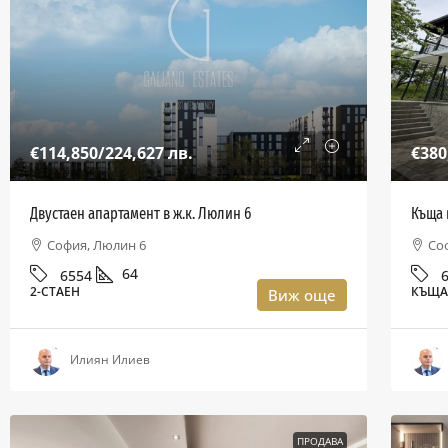
€114,850
/224,627 лв.
€380
Двустаен апартамент в ж.к. Люлин 6
Къща 
София, Люлин 6
Со
64
6554
2-СТАЕН
КЪЩ
Виж още
Илиян Илиев
ПРОДАВА