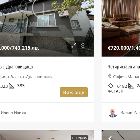
,000
/743,215 лв.
€720,000
/1,4
в с. Драговищица
Четиристаен апа
фия, област, с.Драговищица
София, Манас
383
2
6323
6182
А
4-СТАЕН
Виж още
Илиян Илиев
Илиян Ил
ПРОДАВА