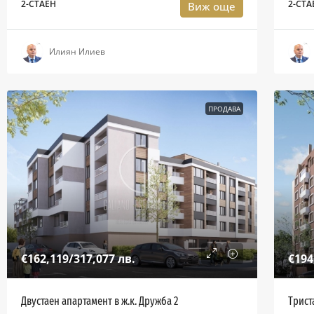
2-СТАЕН
2-СТА
Виж още
Илиян Илиев
ПРОДАВА
€162,119
/317,077 лв.
€194
Двустаен апартамент в ж.к. Дружба 2
Трист