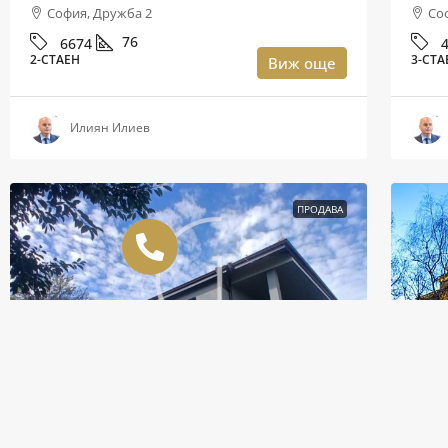
София, Дружба 2
Со
76
6674
2-СТАЕН
3-СТА
Виж още
Илиян Илиев
ПРОДАВА
€650,000
/1,271,290 лв.
€2,9