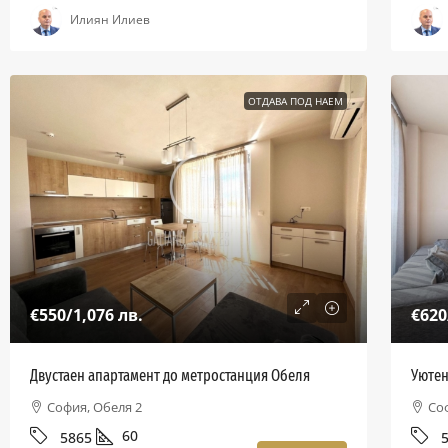
Илиян Илиев
ОТДАВА ПОД НАЕМ
€550
/1,076 лв.
€620
Двустаен апартамент до метростанция Обеля
Уютен
София, Обеля 2
Со
60
5865