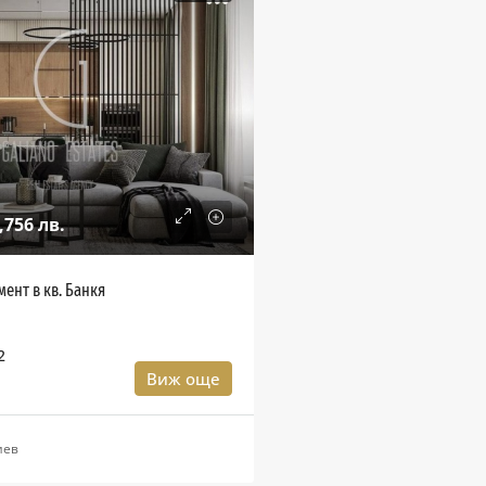
,756 лв.
ент в кв. Банкя
2
Виж още
иев