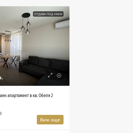
ОТДАВА ПОД НАЕМ
в.
аен апартамент в кв. Обеля 2
0
Виж още