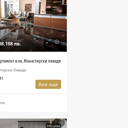
08,198 лв.
ртамент в кв. Манастирски ливади
тирски Ливади
41
Виж още
иев
ПРОДАВА