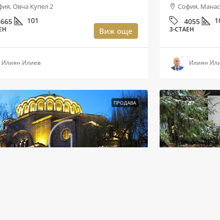
фия, Овча Купел 2
София, Манас
101
1
4665
4055
ЕН
3-СТАЕН
Виж още
Илиян Илиев
Илиян Ил
ПРОДАВА
00,000
/5,671,907 лв.
€2,500
/4,890