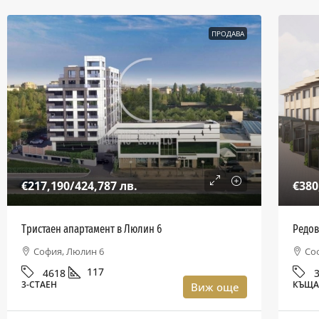
ПРОДАВА
€217,190
/424,787 лв.
€380
Тристаен апартамент в Люлин 6
Редов
София, Люлин 6
Со
117
4618
3-СТАЕН
КЪЩ
Виж още