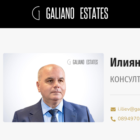
Илиян
КОНСУЛ
i.iliev@g
0894970