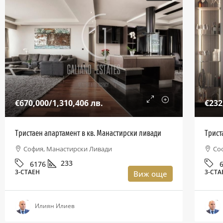
€670,000
/1,310,406 лв.
€232
Тристаен апартамент в кв. Манастирски ливади
Трист
София, Манастирски Ливади
Со
233
6176
3-СТАЕН
3-СТА
Виж още
Илиян Илиев