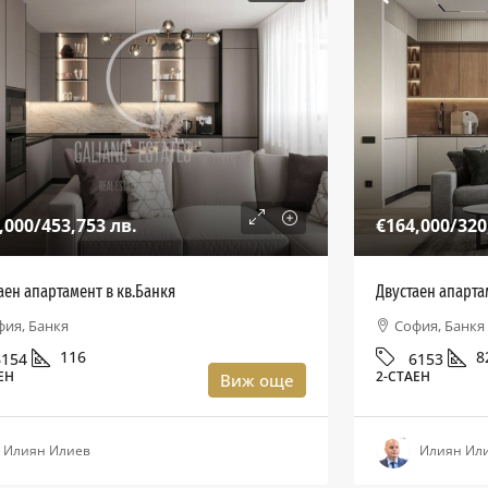
,000
/453,753 лв.
€164,000
/320
аен апартамент в кв.Банкя
Двустаен апартам
фия, Банкя
София, Банкя
116
8
6154
6153
ЕН
2-СТАЕН
Виж още
Илиян Илиев
Илиян Ил