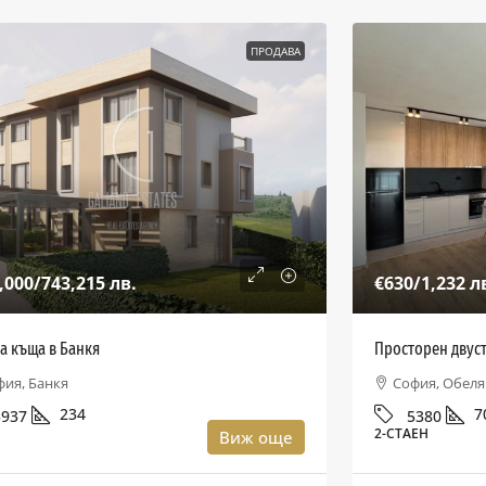
ПРОДАВА
,000
/743,215 лв.
€630
/1,232 л
а къща в Банкя
Просторен двуст
фия, Банкя
София, Обеля
234
7
3937
5380
А
2-СТАЕН
Виж още