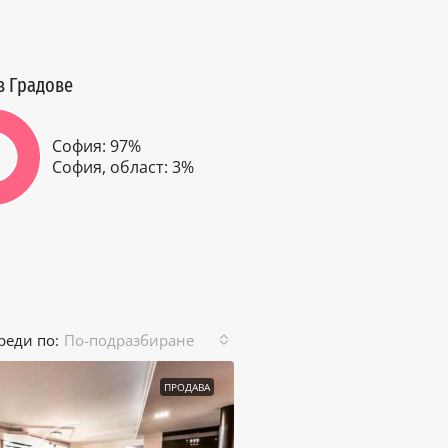
в Градове
София: 97%
София, област: 3%
реди по:
По-подразбиране
ПРОДАВА