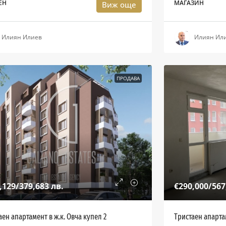
ЕН
МАГАЗИН
Виж още
Илиян Илиев
Илиян Ил
ПРОДАВА
,129
/379,683 лв.
€290,000
/567
аен апартамент в ж.к. Овча купел 2
Тристаен апарта