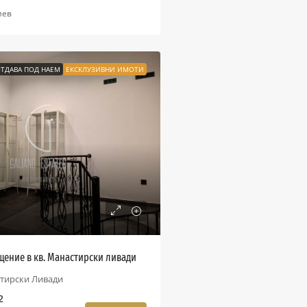
иев
ТДАВА ПОД НАЕМ
ЕКСКЛУЗИВНИ ИМОТИ
ение в кв. Манастирски ливади
тирски Ливади
2