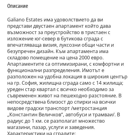
Описание
Galiano Estates има удоволствието да ви
представи двустаен апартамент който дава
възможност за преустройство в тристаен с
изложение юг-север в бутикова сграда с
впечатляваща визия, луксозни общи части и
безупречен дизайн. Към апартамента има
складово помещение на цена 2000 евро.
Апартаментите са оптимизирани, с комфортни и
функционални разпределения. Имотът е
разположен на удобна локация в широкия център
на гр. София, жилищна сграда само с 14 жилища;
уреден стар квартал с всичко необходимо за
съвременен живот на пешеходно разстояние. В
непосредствена близост до спирки на всички
видове градски транспорт /метростанция
„Константин Величков“, автобуси и трамваи/. В
радиус до 1 км. се разполагат множество
магазини, пазар, услуги и заведения.
Характеристики на сградите: