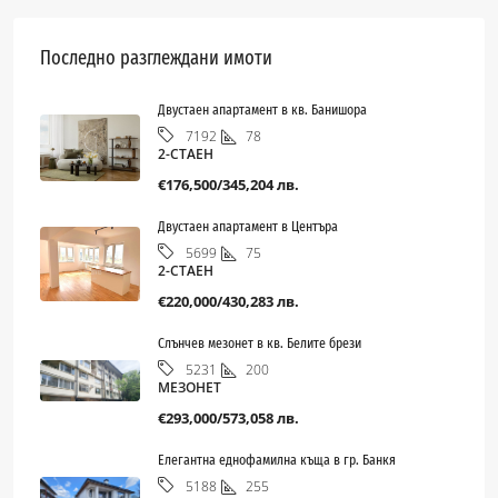
Последно разглеждани имоти
Двустаен апартамент в кв. Банишора
78
7192
2-СТАЕН
€176,500/345,204 лв.
Двустаен апартамент в Центъра
75
5699
2-СТАЕН
€220,000/430,283 лв.
Слънчев мезонет в кв. Белите брези
200
5231
МЕЗОНЕТ
€293,000/573,058 лв.
Елегантна еднофамилна къща в гр. Банкя
255
5188