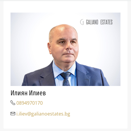
Илиян Илиев
0894970170
i.iliev@galianoestates.bg