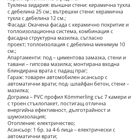
Тухлена зидария: външни стени: керамична тухла
с дебелина 25 см.; вътрешни стени: керамична
тухла с дебелина 12 см.;
Фасада: Окачена фасада с керамично покритие и
топлоизолационна система, комбинация с
фасадна структурна мазилка, съгласно
проект; топлоизолация с дебелина минимум 10
см.;
Апартаменти: под – циментова замазка, стени и
тавани – гипсова мазилка; монтирана входна
блиндирана врата с падащ праг;
Гараж: товарен автомобилен асансьор с
автоматични врати; под- шлайфан бетон, стени –
мазилка;
Дограма – PVC профил Kömmerling със 7 камери и
с троен стъклопакет, постигащ отлична
енергийна ефективност, дълготрайност и
шумоизолация;
Отопление: електричество;
Асансьор: 1 бр. за 4-6 лица – електрически с
автоматични врати;