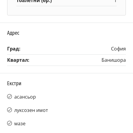
Тоалетни (бр.)
1
Адрес
Град:
София
Квартал:
Банишора
Екстри
асансьор
луксозен имот
мазе