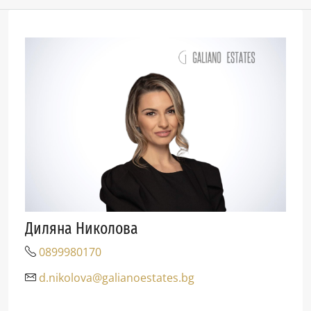
Диляна Николова
0899980170
d.nikolova@galianoestates.bg