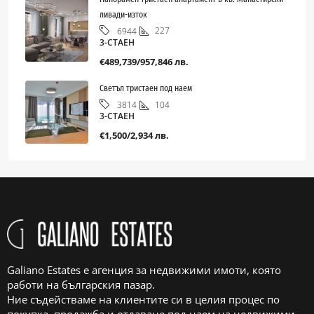
ливади-изток
227
6944
3-СТАЕН
€489,739/957,846 лв.
Светъл тристаен под наем
104
3814
3-СТАЕН
€1,500/2,934 лв.
Galiano Estates е агенция за недвижими имоти, която
работи на българския пазар.
Ние съдействаме на клиентите си в целия процес по
покупка, продажба и отдаване под наем на недвижими