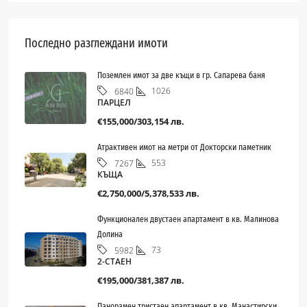
Последно разглеждани имоти
Поземлен имот за две къщи в гр. Сапарева баня
1026
6840
ПАРЦЕЛ
€155,000/303,154 лв.
Атрактивен имот на метри от Докторски паметник
553
7267
КЪЩА
€2,750,000/5,378,533 лв.
Функционален двустаен апартамент в кв. Малинова
Долина
73
5982
2-СТАЕН
€195,000/381,387 лв.
Панорамен тристаен апартамент в кв. Манастирски