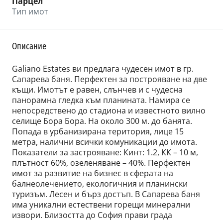
Парцел
Тип имот
Описание
Galiano Estates ви предлага чудесен имот в гр.
Сапарева баня. Перфектен за построяване на две
къщи. Имотът е равен, слънчев и с чудесна
панорамна гледка към планината. Намира се
непосредствено до стадиона и известното вилно
селище Бора Бора. На около 300 м. до банята.
Попада в урбанизирана територия, лице 15
метра, налични всички комуникации до имота.
Показатели за застрояване: Кинт: 1.2, КК – 10 м,
плътност 60%, озеленяване – 40%. Перфектен
имот за развитие на бизнес в сферата на
балнеолечението, екологичния и планински
туризъм. Лесен и бърз достъп. В Сапарева баня
има уникални естествени горещи минерални
извори. Близостта до София прави града