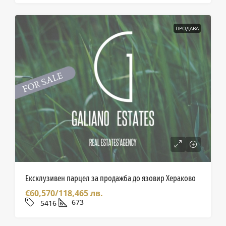
ПРОДАВА
Ексклузивен парцел за продажба до язовир Хераково
€60,570/118,465 лв.
673
5416