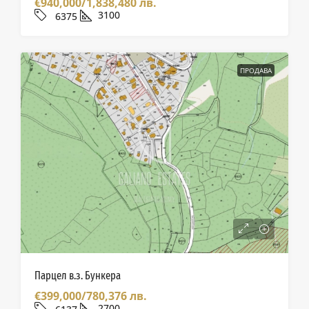
€940,000/1,838,480 лв.
3100
6375
ПРОДАВА
Парцел в.з. Бункера
€399,000/780,376 лв.
2700