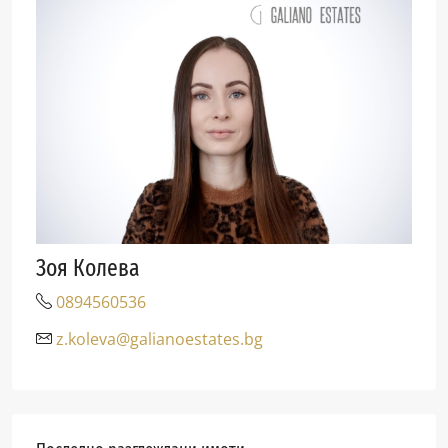
Зоя Колева
0894560536
z.koleva@galianoestates.bg