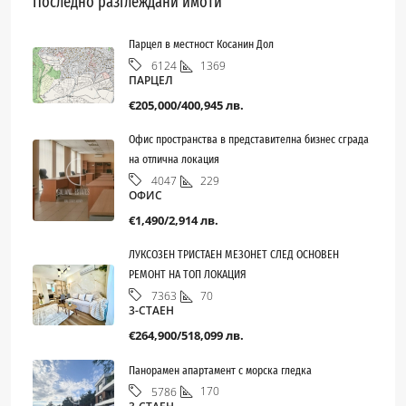
Последно разглеждани имоти
Парцел в местност Косанин Дол
1369
6124
ПАРЦЕЛ
€205,000/400,945 лв.
Офис пространства в представителна бизнес сграда
на отлична локация
229
4047
ОФИС
€1,490/2,914 лв.
ЛУКСОЗЕН ТРИСТАЕН МЕЗОНЕТ СЛЕД ОСНОВЕН
РЕМОНТ НА ТОП ЛОКАЦИЯ
70
7363
3-СТАЕН
€264,900/518,099 лв.
Панорамен апартамент с морска гледка
170
5786