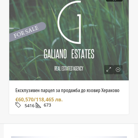
Ексклузивен парцел за продажба до язовир Хераково
€60,570/118,465 лв.
673
5416