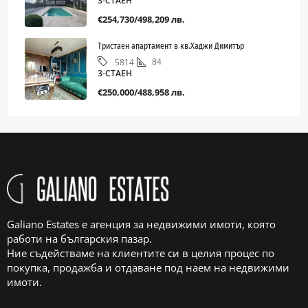
3-СТАЕН
€254,730/498,209 лв.
Тристаен апартамент в кв.Хаджи Димитър
84
5814
3-СТАЕН
€250,000/488,958 лв.
Galiano Estates е агенция за недвижими имоти, която
работи на българския пазар.
Ние съдействаме на клиентите си в целия процес по
покупка, продажба и отдаване под наем на недвижими
имоти.