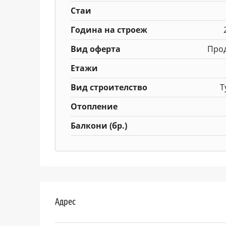
Стаи
Година на строеж
Вид оферта
Про
Етажи
Вид строителство
Т
Отопление
Балкони (бр.)
Адрес