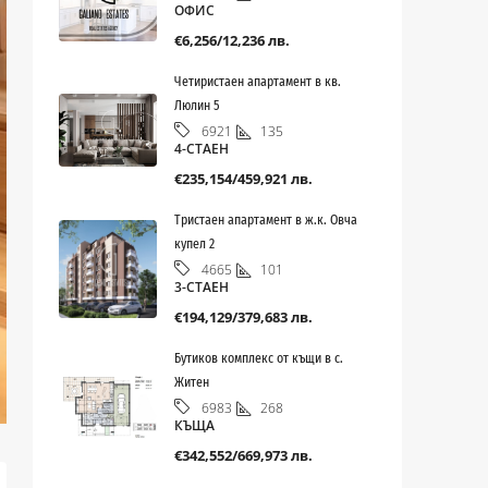
ОФИС
€6,256/12,236 лв.
Четиристаен апартамент в кв.
Люлин 5
135
6921
4-СТАЕН
€235,154/459,921 лв.
Тристаен апартамент в ж.к. Овча
купел 2
101
4665
3-СТАЕН
€194,129/379,683 лв.
Бутиков комплекс от къщи в с.
Житен
268
6983
КЪЩА
€342,552/669,973 лв.