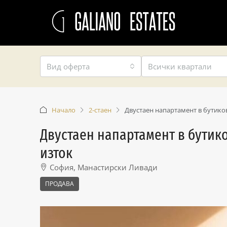
Вид оферта
Всички квартали
Начало
2-стаен
Двустаен напартамент в бутиков
Двустаен напартамент в бутик
изток
София, Манастирски Ливади
ПРОДАВА