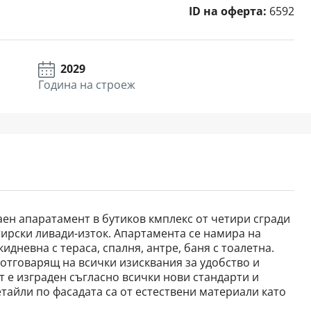
ID на оферта:
6592
2029
Година на строеж
таен апаратамент в бутиков кмплекс от четири сгради
тирски ливади-изток. Апартамента се намира на
дневна с тераса, спалня, антре, баня с тоалетна.
 отговарящ на всички изисквания за удобство и
е изграден съгласно всички нови стандарти и
тайли по фасадата са от естествени материали като