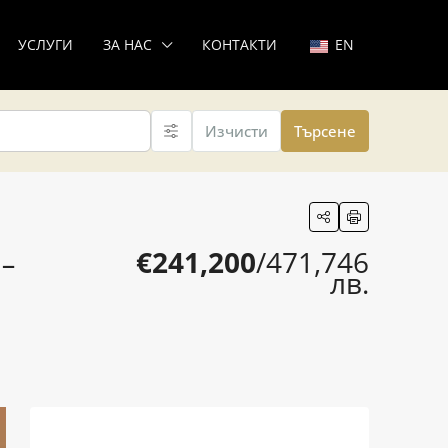
УСЛУГИ
ЗА НАС
КОНТАКТИ
EN
Изчисти
Търсене
€241,200
/471,746
 –
лв.