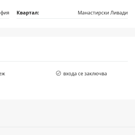
офия
Квартал:
Манастирски Ливади
еж
входа се заключва