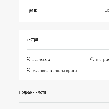
Град:
С
Екстри
асансьор
в стро
масивна външна врата
Подобни имоти