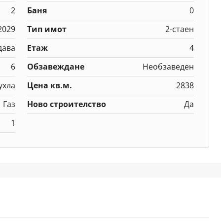
2
Баня
0
2029
Тип имот
2-стаен
дава
Етаж
4
6
Обзавеждане
Необзаведен
ухла
Цена кв.м.
2838
Газ
Ново строителство
Да
1