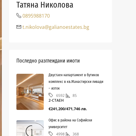
Татяна Николова
0895988170
t.nikolova@galianoestates.bg
Последно разглеждани имоти
Двустаен напартамент в бутиков
комплекс в кв.Манастирски ливади
– изток
85
6592
2-СТАЕН
€241,200/471,746 лв.
Офис в района на Софийски
университет
368
4998