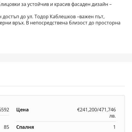
ицовки за устойчив и красив фасаден дизайн –
 достъп до ул. Тодор Каблешков –важен път,
ерни връх. В непосредствена близост до просторна
6592
Цена
€241,200/471,746
лв.
85
Спалня
1