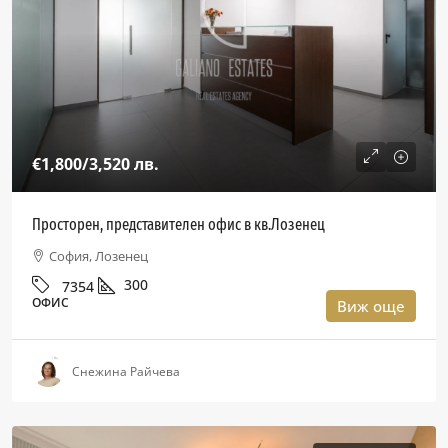
€1,800
/3,520 лв.
Просторен, представителен офис в кв.Лозенец
София, Лозенец
300
7354
ОФИС
Виж още
Снежина Райчева