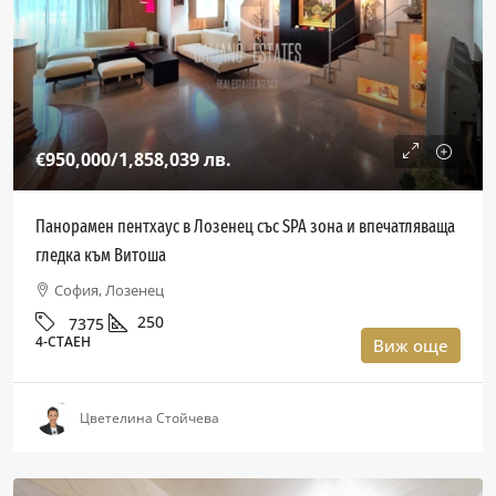
€950,000
/1,858,039 лв.
Панорамен пентхаус в Лозенец със SPA зона и впечатляваща
гледка към Витоша
София, Лозенец
250
7375
4-СТАЕН
Виж още
Цветелина Стойчева