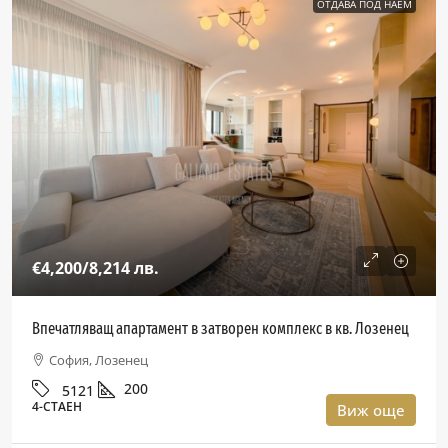
ОТДАВА ПОД НАЕМ
€4,200
/8,214 лв.
Впечатляващ апартамент в затворен комплекс в кв. Лозенец
София, Лозенец
200
5121
4-СТАЕН
Виж още