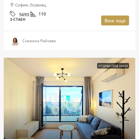
София, Лозенец
110
5693
3-СТАЕН
Виж още
Снежина Райчева
ОТДАВА ПОД НАЕМ