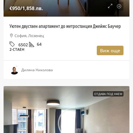
€950
/1,858 лв.
Уютен двустаен апартамент до метростанция Джеймс Баучер
София, Лозенец
64
6502
2-СТАЕН
Виж още
Диляна Николова
ОТДАВА ПОД НАЕМ