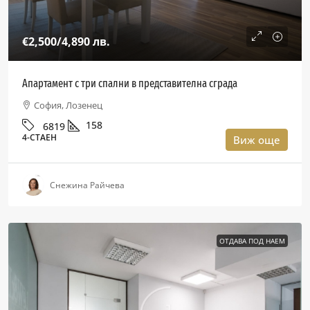
€2,500
/4,890 лв.
Апартамент с три спални в представителна сграда
София, Лозенец
158
6819
4-СТАЕН
Виж още
Снежина Райчева
ОТДАВА ПОД НАЕМ