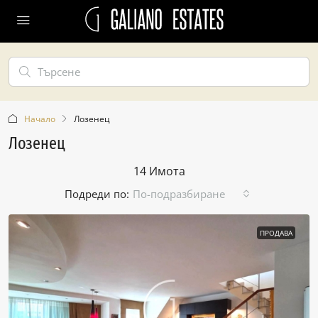
Начало
Лозенец
Лозенец
14 Имотa
Подреди по:
По-подразбиране
ПРОДАВА