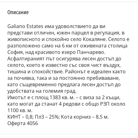
Описание
Galiano Estates има удоволствието да ви
представи отличен, южен парцел в регулация, в
живописното и спокойно село Кокаляне. Селото е
разположено само на 6 км от оживената столица
София, над красивото езеро Панчарево.
Асфалтираният път осигурява лесен достъп до
селото, което е известно със своя чист въздух,
тишина и спокойствие. Районът е идеален както
за почивка, така и за постоянно пребиваване,
като същевременно предлага лесен достъп до
удобствата на големия град.
Имотът е с площ 1383 кв. м. – с виза за 2 къщи,
като могат да станат 4 редови с общо РЗП около
1100 кв. м.
КИНТ – 0,8; Пл3 – 25%; Кота корниз – 8,5 м.
Оферта 4056