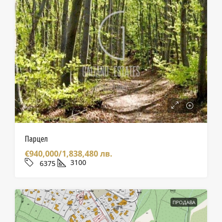
Парцел
€940,000/1,838,480 лв.
3100
6375
ПРОДАВА