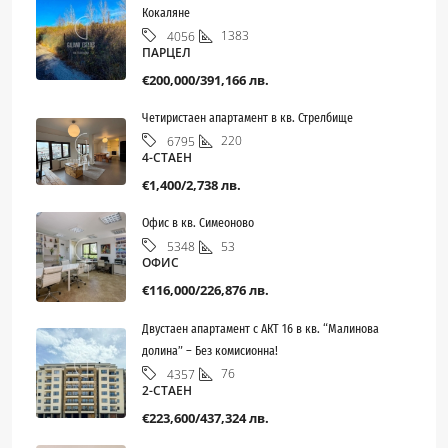
Кокаляне
1383
4056
ПАРЦЕЛ
€200,000/391,166 лв.
Четиристаен апартамент в кв. Стрелбище
220
6795
4-СТАЕН
€1,400/2,738 лв.
Офис в кв. Симеоново
53
5348
ОФИС
€116,000/226,876 лв.
Двустаен апартамент с АКТ 16 в кв. “Малинова
долина” – Без комисионна!
76
4357
2-СТАЕН
€223,600/437,324 лв.