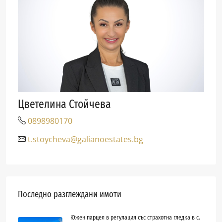
Цветелина Стойчева
0898980170
t.stoycheva@galianoestates.bg
Последно разглеждани имоти
Южен парцел в регулация със страхотна гледка в с.