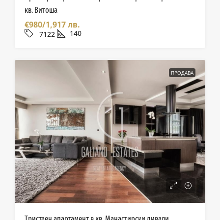
кв. Витоша
€980/1,917 лв.
140
7122
ПРОДАВА
Тристаен апартамент в кв. Манастирски ливади