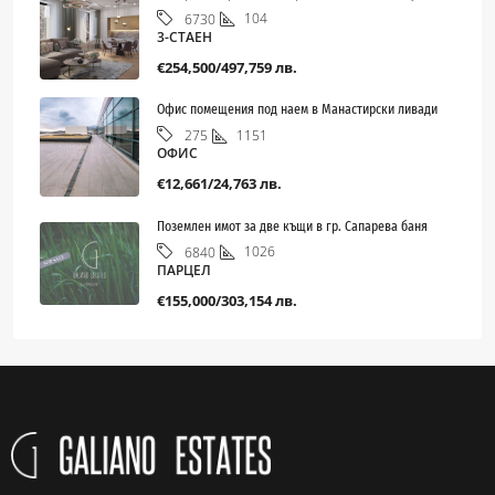
104
6730
3-СТАЕН
€254,500/497,759 лв.
Офис помещения под наем в Манастирски ливади
1151
275
ОФИС
€12,661/24,763 лв.
Поземлен имот за две къщи в гр. Сапарева баня
1026
6840
ПАРЦЕЛ
€155,000/303,154 лв.