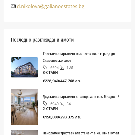
d.nikolova@galianoestates.bg
Последно разглеждани имоти
Тристаен апартамент във висок клас сграда до
Симеоновско шосе
108
6604
3-СТАЕН
€228,940/447,768 лв.
Двустаен апартамент с панорама в ж.к. Младост 3
54
6949
2-СТАЕН
€150,000/293,375 лв.
Панорамен тристаен апартамент в кв. Овча купел