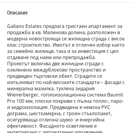
Описание
Galiano Estates предлага тристаен апартамент за
продажба в кв. Малинова долина, разположен в
модерна новострояща се жилищна сграда с висок
клас строителство. Имотът е отличен избор както
за семейно жилище, така и за инвестиция с цел
отдаване под наем или препродажба.
Проектът включва две жилищни сгради с
озеленено междублоково пространство и
предвиден търговски обект. Сградите се
изпълняват по най-високите стандарти – фасади с
минерална мазилка, тухлена зидария
Wienerberger, топлоизолационна система Baumit
Pro 100 мм, плоски покриви с пълна топло-, паро-
и хидроизолация. Предвидена е немска PVC
дограма, шесткамерна, с троен стъклопакет,
осигуряваща отлична шумо- и енергийна
ефективност. Фасадното осветление е
интегрирано с автоматично управление.