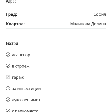
Адрес
Град:
София
Квартал:
Малинова Долина
Екстри
асансьор
в строеж
гараж
за инвестиции
луксозен имот
с паркомясто