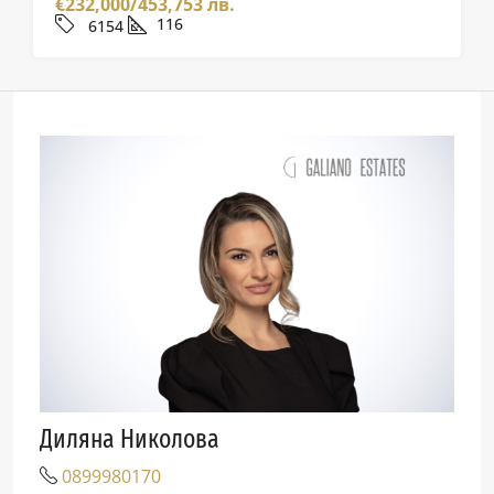
€232,000/453,753 лв.
116
6154
Диляна Николова
0899980170