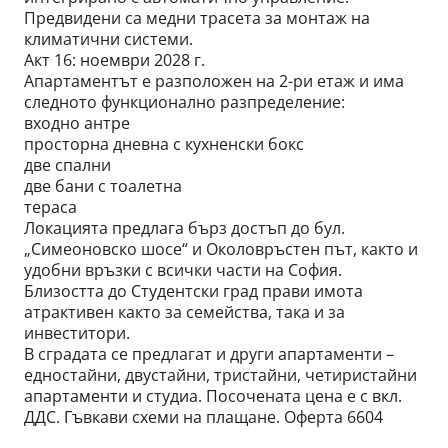
Предвидени са медни трасета за монтаж на
климатични системи.
Акт 16: ноември 2028 г.
Апартаментът е разположен на 2-ри етаж и има
следното функционално разпределение:
входно антре
просторна дневна с кухненски бокс
две спални
две бани с тоалетна
тераса
Локацията предлага бърз достъп до бул.
„Симеоновско шосе“ и Околовръстен път, както и
удобни връзки с всички части на София.
Близостта до Студентски град прави имота
атрактивен както за семейства, така и за
инвеститори.
В сградата се предлагат и други апартаменти –
едностайни, двустайни, тристайни, четиристайни
апартаменти и студиа. Посочената цена е с вкл.
ДДС. Гъвкави схеми на плащане. Оферта 6604