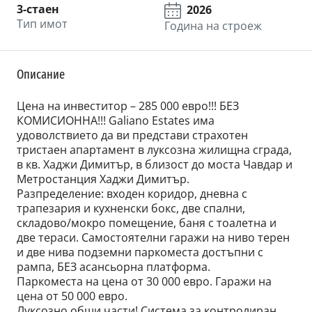
3-стаен
2026
Тип имот
Година на строеж
Описание
Цена на инвеститор – 285 000 евро!!! БЕЗ
КОМИСИОННА!!! Galiano Estates има
удоволствието да ви представи страхотен
тристаен апартамент в луксозна жилищна сграда,
в кв. Хаджи Димитър, в близост до моста Чавдар и
Метростанция Хаджи Димитър.
Разпределение: входен коридор, дневна с
трапезария и кухненски бокс, две спални,
складово/мокро помещение, баня с тоалетна и
две тераси. Самостоятелни гаражи на ниво терен
и две нива подземни паркоместа достъпни с
рампа, БЕЗ асансьорна платформа.
Паркоместа на цена от 30 000 евро. Гаражи на
цена от 50 000 евро.
Луксозно общи части! Система за контролиран