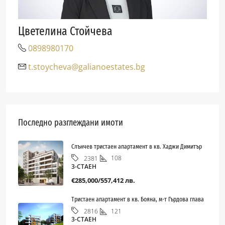
Цветелина Стойчева
0898980170
t.stoycheva@galianoestates.bg
Последно разглеждани имоти
Слънчев тристаен апартамент в кв. Хаджи Димитър
108
2381
3-СТАЕН
€285,000/557,412 лв.
Тристаен апартамент в кв. Бояна, м-т Гърдова глава
121
2816
3-СТАЕН