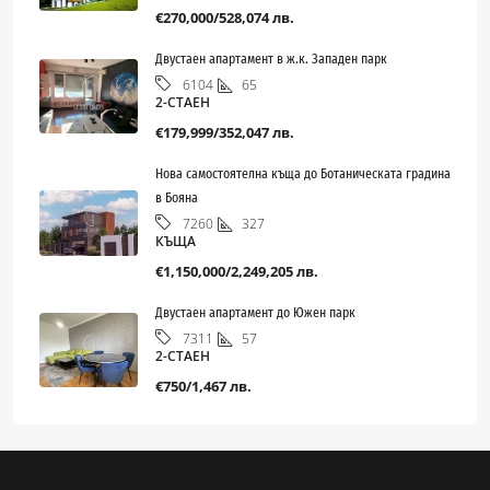
€270,000/528,074 лв.
Двустаен апартамент в ж.к. Западен парк
65
6104
2-СТАЕН
€179,999/352,047 лв.
Нова самостоятелна къща до Ботаническата градина
в Бояна
327
7260
КЪЩА
€1,150,000/2,249,205 лв.
Двустаен апартамент до Южен парк
57
7311
2-СТАЕН
€750/1,467 лв.