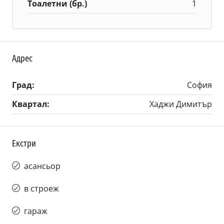
Тоалетни (бр.)
1
Адрес
Град:
София
Квартал:
Хаджи Димитър
Екстри
асансьор
в строеж
гараж