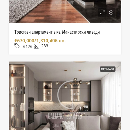
Тристаен апартамент в кв. Манастирски ливади
€670,000/1,310,406 лв.
233
6176
ПРОДАВА