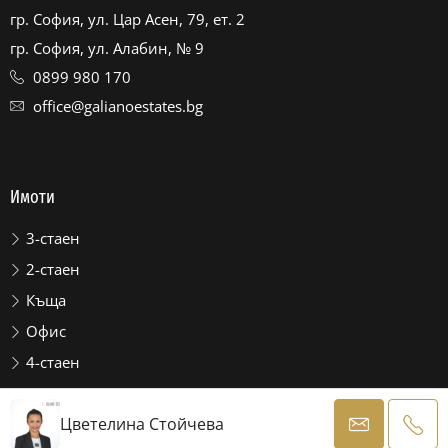
гр. София, ул. Цар Асен, 79, ет. 2
гр. София, ул. Алабин, № 9
0899 980 170
office@galianoestates.bg
Имоти
3-стаен
2-стаен
Къща
Офис
4-стаен
© GALIANO ESTATES
ЗМИП
Цветелина Стойчева
С помощта на
Estate Site