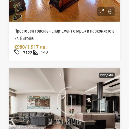
Просторен тристаен апартамент с гараж и паркомясто в
кв. Витоша
€980/1,917 лв.
140
7122
ПРОДАВА