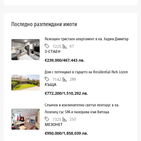
Последно разглеждани имоти
Разкошен тристаен апартамент в кв. Хаджи Димитър
67
7225
3-СТАЕН
€239,000/467,443 лв.
Дом с потенциал в сърцето на Residential Park Lozen
286
7142
КЪЩА
€772,200/1,510,292 лв.
Слънчев и изключително светъл пентхаус в кв.
Лозенец със SPA и панорама към Витоша
250
7325
МЕЗОНЕТ
€950,000/1,858,039 лв.