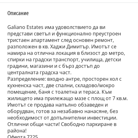
Описание
Galiano Estates има удоволствието да ви
представи светъл и функционално преустроен
тристаен апартамент след основен ремонт,
разположен в кв. Хаджи Димитър. Имотът се
намира на отлична локация в близост до метро,
спирки на градски транспорт, училища, детски
градини, магазини и с бърз достъп до
централната градска част.
Разпределение: входно антре, просторен хол с
кухненска част, две спални, складово/мокро
помещение, баня с тоалетна и тераса. Към
жилището има прилежащо мазе с площ от 7 кв.м.
Имотът се продава напълно обзаведен и
оборудван, готов за незабавно нанасяне, без
необходимост от допълнителни инвестиции.
Отлични общи части! Свободно паркиране в
района!
Оферта 7225