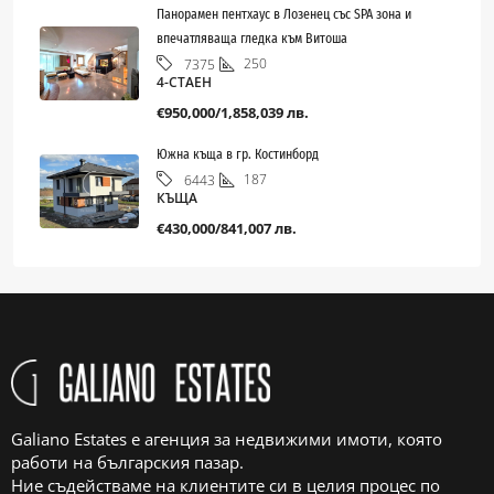
Панорамен пентхаус в Лозенец със SPA зона и
впечатляваща гледка към Витоша
250
7375
4-СТАЕН
€950,000/1,858,039 лв.
Южна къща в гр. Костинборд
187
6443
КЪЩА
€430,000/841,007 лв.
Galiano Estates е агенция за недвижими имоти, която
работи на българския пазар.
Ние съдействаме на клиентите си в целия процес по