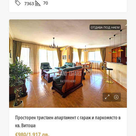
70
7363
ОТДАВА ПОД НАЕМ
Просторен тристаен апартамент с гараж и паркомясто в
кв. Витоша
€980/1,917 лв.