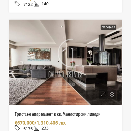
140
7122
ПРОДАВА
Тристаен апартамент в кв. Манастирски ливади
€670,000/1,310,406 лв.
233
6176