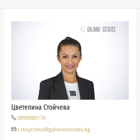
Цветелина Стойчева
0898980170
t.stoycheva@galianoestates.bg