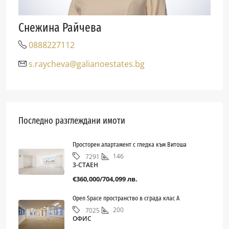
Снежина Райчева
0888227112
s.raycheva@galianoestates.bg
Последно разглеждани имоти
Просторен апартамент с гледка към Витоша
146
7291
3-СТАЕН
€360,000/704,099 лв.
Open Space пространство в сграда клас А
200
7025
ОФИС