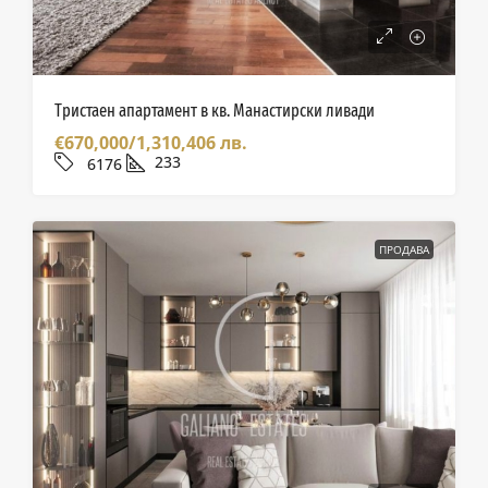
Тристаен апартамент в кв. Манастирски ливади
€670,000/1,310,406 лв.
233
6176
ПРОДАВА