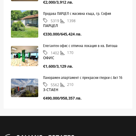
€2,000/3,912 лв.
Продава ПАРЦЕЛ с масивна къща, гр. София
1398
5319
ПАРЦЕЛ
€330,000/645,424 лв.
Елегантен офис с отлична локация в кв. Витоша
170
1402
ОФИС
€1,600/3,129 лв.
Панорамен апартамент с прекрасни гледки с Акт 16
210
5562
3-СТАЕН
€490,000/958,357 лв.