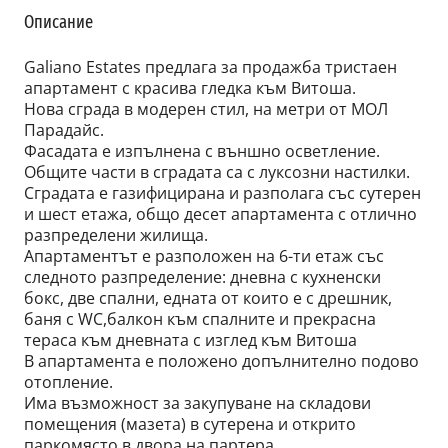
Описание
Galiano Estates предлага за продажба тристаен
апартамент с красива гледка към Витоша.
Нова сграда в модерен стил, на метри от МОЛ
Парадайс.
Фасадата е изпълнена с външно осветление.
Общите части в сградата са с луксозни настилки.
Сградата е газифицирана и разполага със сутерен
и шест етажа, общо десет апартамента с отлично
разпределени жилища.
Апартаментът е разположен на 6-ти етаж със
следното разпределение: дневна с кухненски
бокс, две спални, едната от които е с дрешник,
баня с WC,балкон към спалните и прекрасна
тераса към дневната с изглед към Витоша
В апартамента е положено допълнително подово
отопление.
Има възможност за закупуване на складови
помещения (мазета) в сутерена и открито
паркомясто в двора на партера.