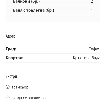
Балкони (бр.)
2
Баня с тоалетна (бр.)
1
Адрес
Град:
София
Квартал:
Кръстова Вада
Екстри
асансьор
входа се заключва