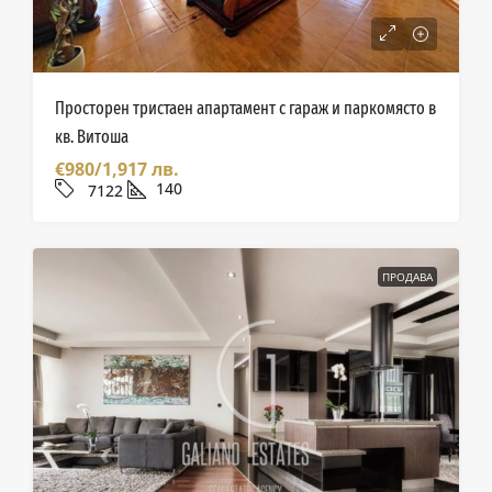
Просторен тристаен апартамент с гараж и паркомясто в
кв. Витоша
€980/1,917 лв.
140
7122
ПРОДАВА