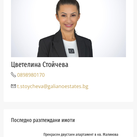
Цветелина Стойчева
0898980170
t.stoycheva@galianoestates.bg
Последно разглеждани имоти
Прекрасен двустаен апартамент в кв. Малинова