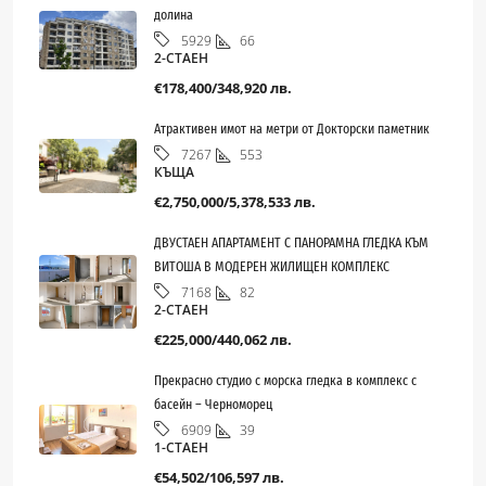
долина
66
5929
2-СТАЕН
€178,400/348,920 лв.
Атрактивен имот на метри от Докторски паметник
553
7267
КЪЩА
€2,750,000/5,378,533 лв.
ДВУСТАЕН АПАРТАМЕНТ С ПАНОРАМНА ГЛЕДКА КЪМ
ВИТОША В МОДЕРЕН ЖИЛИЩЕН КОМПЛЕКС
82
7168
2-СТАЕН
€225,000/440,062 лв.
Прекрасно студио с морска гледка в комплекс с
басейн – Черноморец
39
6909
1-СТАЕН
€54,502/106,597 лв.