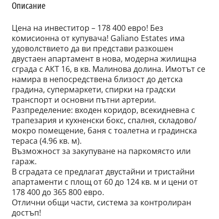
Описание
Цена на инвеститор – 178 400 евро! Без
комисионна от купувача! Galiano Estates има
удоволствието да ви представи разкошен
двустаен апартамент в нова, модерна жилищна
сграда с АКТ 16, в кв. Малинова долина. Имотът се
намира в непосредствена близост до детска
градина, супермаркети, спирки на градски
транспорт и основни пътни артерии.
Разпределение: входен коридор, всекидневна с
трапезария и кухненски бокс, спалня, складово/
мокро помещение, баня с тоалетна и градинска
тераса (4.96 кв. м).
Възможност за закупуване на паркомясто или
гараж.
В сградата се предлагат двустайни и тристайни
апартаменти с площ от 60 до 124 кв. м и цени от
178 400 до 365 800 евро.
Отлични общи части, система за контролиран
достъп!