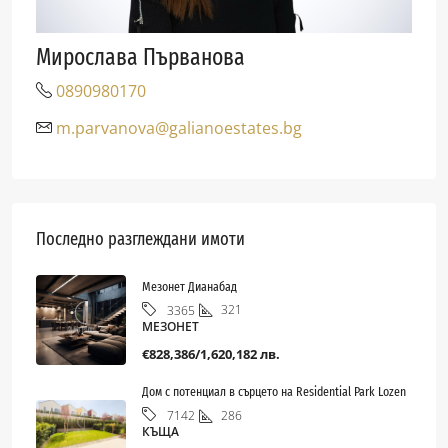
Мирослава Първанова
0890980170
m.parvanova@galianoestates.bg
Последно разглеждани имоти
Мезонет Дианабад
321
3365
МЕЗОНЕТ
€828,386/1,620,182 лв.
Дом с потенциал в сърцето на Residential Park Lozen
286
7142
КЪЩА