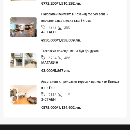
€772,200/1,510,292 лв.
Панорамен пентхаус в Лозенец със SPA зона и
впечатляваща гледка към Витоша
250
7375
4-СТАЕН
€950,000/1,858,039 лв.
Търговско помещение на бул.Дондуков
486
6734
МАГАЗИН
€3,000/5,867 лв.
Апартамент с прекрасни тераси и изглед към Витоша
в к-с Есте
115
7118
3-СТАЕН
€575,000/1,124,602 лв.