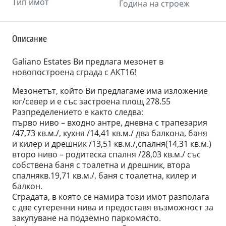
Тип имот
Година на строеж
Описание
Galiano Estates Ви предлага мезонет в
новопостроена сграда с АКТ16!
Мезонетът, който Ви предлагаме има изложение
юг/север и е със застроена площ 278.55
Разпределението е както следва:
първо ниво – входно антре, дневна с трапезария
/47,73 кв.м./, кухня /14,41 кв.м./ два балкона, баня
и килер и дрешник /13,51 кв.м./,спалня(14,31 кв.м.)
второ ниво – родитеска спалня /28,03 кв.м./ със
собствена баня с тоалетна и дрешник, втора
спалнякв.19,71 кв.м./, баня с тоалетна, килер и
балкон.
Сградата, в която се намира този имот разполага
с две сутеренни нива и предоставя възможност за
закупуване на подземно паркомясто.