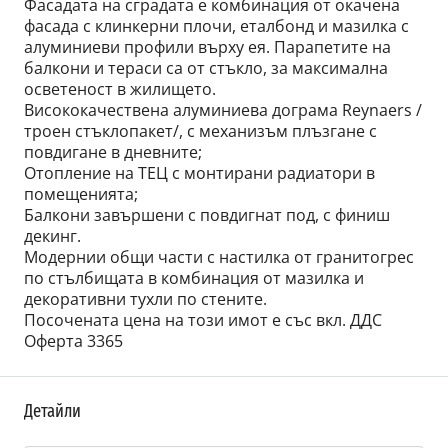
Фасадата на сградата е комбинация от окачена
фасада с клинкерни плочи, еталбонд и мазилка с
алуминиеви профили върху ея. Парапетите на
балкони и тераси са от стъкло, за максимална
осветеност в жилището.
Висококачествена алуминиева дограма Reynaers /
троен стъклопакет/, с механизъм плъзгане с
повдигане в дневните;
Отопление на ТЕЦ с монтирани радиатори в
помещенията;
Балкони завършени с повдигнат под, с финиш
декинг.
Модернии общи части с настилка от гранитогрес
по стълбищата в комбинация от мазилка и
декоративни тухли по стените.
Посочената цена на този имот е със вкл. ДДС
Оферта 3365
Детайли