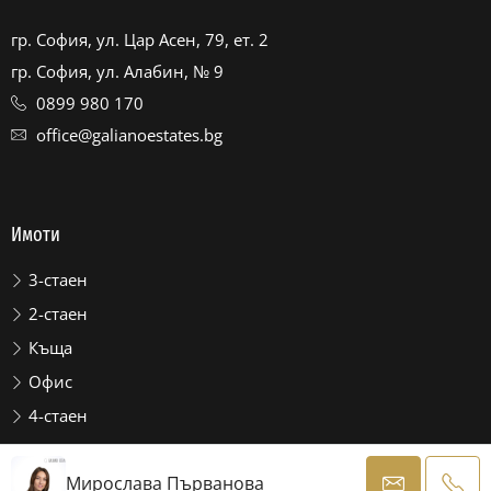
гр. София, ул. Цар Асен, 79, ет. 2
гр. София, ул. Алабин, № 9
0899 980 170
office@galianoestates.bg
Имоти
3-стаен
2-стаен
Къща
Офис
4-стаен
© GALIANO ESTATES
ЗМИП
Мирослава Първанова