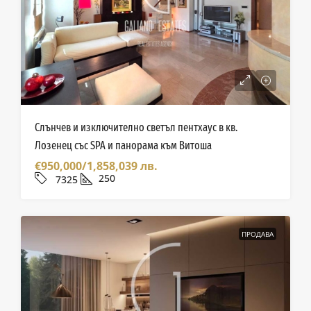
Слънчев и изключително светъл пентхаус в кв.
Лозенец със SPA и панорама към Витоша
€950,000/1,858,039 лв.
250
7325
ПРОДАВА