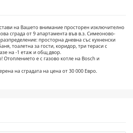
едстави на Вашето внимание просторен изключително
ова сграда от 9 апартамента във в.з. Симеоново-
 разпределение: просторна дневна със кухненски
баня, тоалетна за гости, коридор, три тераси с
зе на -1 етаж и общ двор.
 Отоплението е с газово котле на Bosch и
рена на сградата на цена от 30 000 Евро.