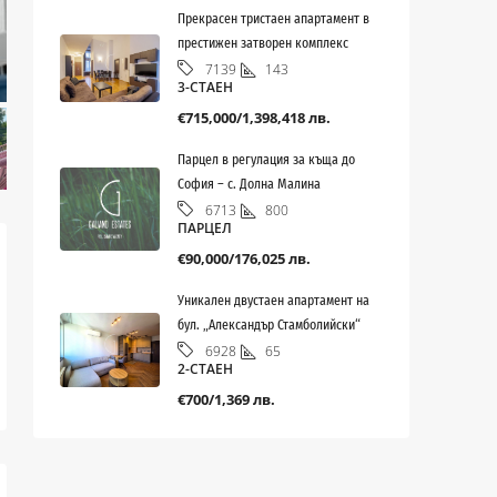
Прекрасен тристаен апартамент в
престижен затворен комплекс
143
7139
3-СТАЕН
€715,000/1,398,418 лв.
Парцел в регулация за къща до
София – с. Долна Малина
800
6713
ПАРЦЕЛ
€90,000/176,025 лв.
Уникален двустаен апартамент на
бул. „Александър Стамболийски“
65
6928
2-СТАЕН
€700/1,369 лв.