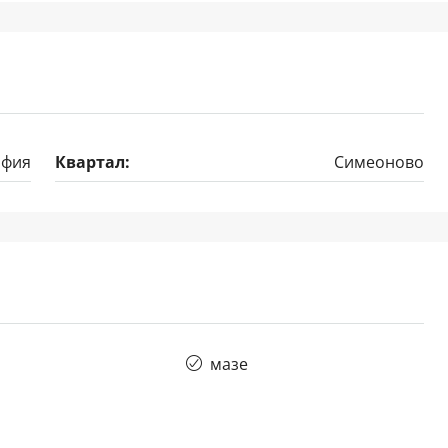
офия
Квартал:
Симеоново
мазе