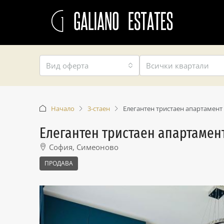
Вид оферта
Всички квартали
Начало
3-стаен
Елегантен тристаен апартамент
Елегантен тристаен апартамен
София, Симеоново
ПРОДАВА