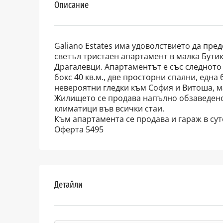
Описание
Galiano Estates има удоволствието да пр
светъл тристаен апартамент в малка Бутик
Драгалевци. Апартаментът е със следното
бокс 40 кв.м., две просторни спални, една 
невероятни гледки към София и Витоша, ма
Жилището се продава напълно обзаведено!
климатици във всички стаи.
Към апартамента се продава и гараж в суте
Оферта 5495
Детайли