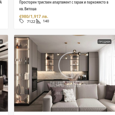
А
Просторен тристаен апартамент с гараж и паркомясто в
кв. Витоша
€980/1,917 лв.
140
7122
А
ПРОДАВА