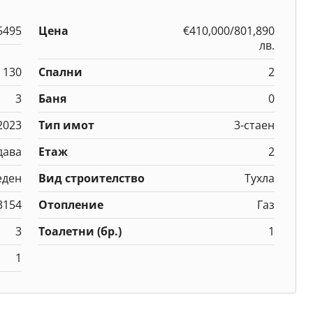
5495
Цена
€410,000/801,890
лв.
130
Спални
2
3
Баня
0
2023
Тип имот
3-стаен
дава
Етаж
2
еден
Вид строителство
Тухла
3154
Отопление
Газ
3
Тоалетни (бр.)
1
1