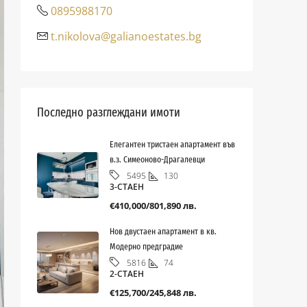
0895988170
t.nikolova@galianoestates.bg
Последно разглеждани имоти
Елегантен тристаен апартамент във
в.з. Симеоново-Драгалевци
130
5495
3-СТАЕН
€410,000/801,890 лв.
Нов двустаен апартамент в кв.
Модерно предградие
74
5816
2-СТАЕН
€125,700/245,848 лв.