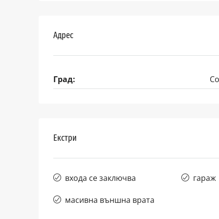
Адрес
Град:
С
Екстри
входа се заключва
гараж
масивна външна врата