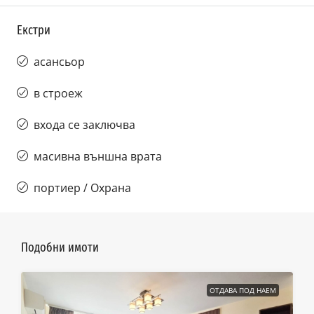
Екстри
асансьор
в строеж
входа се заключва
масивна външна врата
портиер / Охрана
Подобни имоти
ОТДАВА ПОД НАЕМ