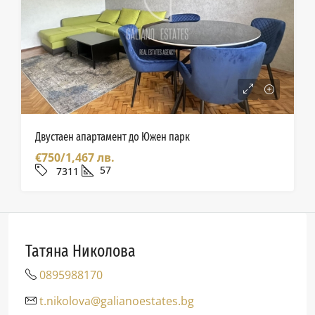
Двустаен апартамент до Южен парк
€750/1,467 лв.
57
7311
Татяна Николова
0895988170
t.nikolova@galianoestates.bg