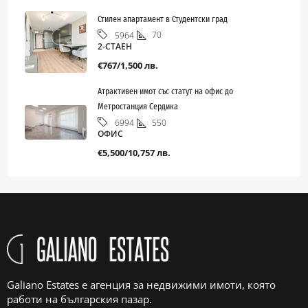
Стилен апартамент в Студентски град
70
5964
2-СТАЕН
€767/1,500 лв.
Атрактивен имот със статут на офис до
Метростанция Сердика
550
6994
ОФИС
€5,500/10,757 лв.
Galiano Estates е агенция за недвижими имоти, която
работи на българския пазар.