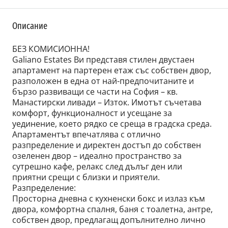
Описание
БЕЗ КОМИСИОННА!
Galiano Еstates Ви представя стилен двустаен
апартамент на партерен етаж със собствен двор,
разположен в една от най-предпочитаните и
бързо развиващи се части на София – кв.
Манастирски ливади – Изток. Имотът съчетава
комфорт, функционалност и усещане за
уединение, което рядко се среща в градска среда.
Апартаментът впечатлява с отлично
разпределение и директен достъп до собствен
озеленен двор – идеално пространство за
сутрешно кафе, релакс след дълъг ден или
приятни срещи с близки и приятели.
Разпределение:
Просторна дневна с кухненски бокс и излаз към
двора, комфортна спалня, баня с тоалетна, антре,
собствен двор, предлагащ допълнително лично