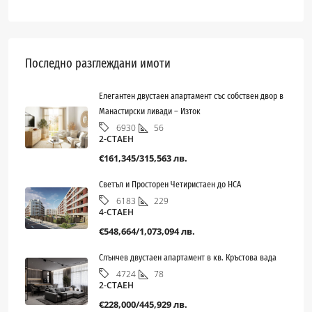
Последно разглеждани имоти
Елегантен двустаен апартамент със собствен двор в
Манастирски ливади – Изток
56
6930
2-СТАЕН
€161,345/315,563 лв.
Светъл и Просторен Четиристаен до НСА
229
6183
4-СТАЕН
€548,664/1,073,094 лв.
Слънчев двустаен апартамент в кв. Кръстова вада
78
4724
2-СТАЕН
€228,000/445,929 лв.