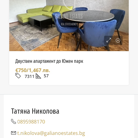
Двустаен апартамент до Южен парк
€750/1,467 лв.
57
7311
Татяна Николова
0895988170
t.nikolova@galianoestates.bg