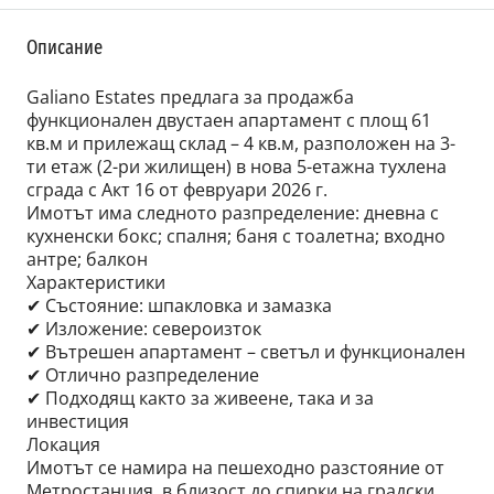
Описание
Galiano Estates предлага за продажба
функционален двустаен апартамент с площ 61
кв.м и прилежащ склад – 4 кв.м, разположен на 3-
ти етаж (2-ри жилищен) в нова 5-етажна тухлена
сграда с Акт 16 от февруари 2026 г.
Имотът има следното разпределение: дневна с
кухненски бокс; спалня; баня с тоалетна; входно
антре; балкон
Характеристики
✔ Състояние: шпакловка и замазка
✔ Изложение: североизток
✔ Вътрешен апартамент – светъл и функционален
✔ Отлично разпределение
✔ Подходящ както за живеене, така и за
инвестиция
Локация
Имотът се намира на пешеходно разстояние от
Метростанция, в близост до спирки на градски