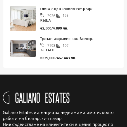
Стилна къща в комплекс Ривър парк
195
3926
КЪЩА
€2,500/4,890 лв.
Тристаен апартамент в кв. Банишора
107
7193
3-СТАЕН
€239,000/467,443 лв.
Galiano Estates е агенция за недвижими имоти, която
работи на българския пазар.
Ние съдействаме на клиентите си в целия процес по