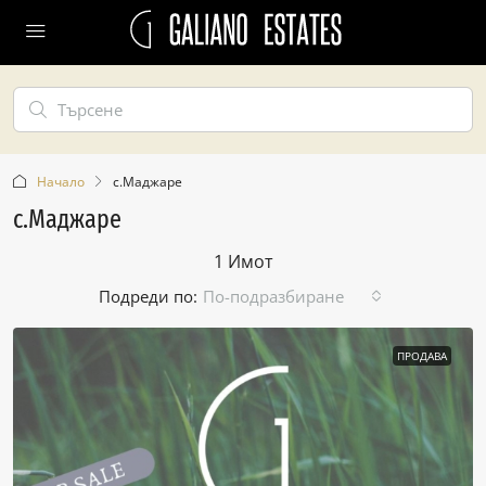
Начало
с.Маджаре
с.Маджаре
1 Имот
Подреди по:
По-подразбиране
ПРОДАВА