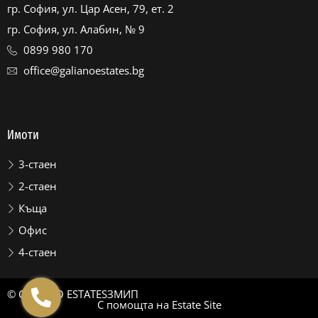
гр. София, ул. Цар Асен, 79, ет. 2
гр. София, ул. Алабин, № 9
0899 980 170
office@galianoestates.bg
Имоти
3-стаен
2-стаен
Къща
Офис
4-стаен
© GALIANO ESTATES
ЗМИП
С помощта на
Estate Site