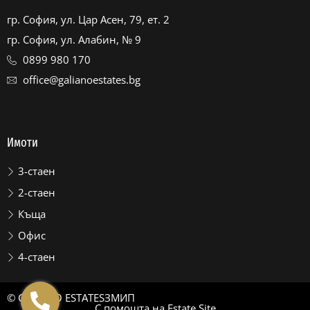
гр. София, ул. Цар Асен, 79, ет. 2
гр. София, ул. Алабин, № 9
0899 980 170
office@galianoestates.bg
Имоти
3-стаен
2-стаен
Къща
Офис
4-стаен
© GALIANO ESTATES
ЗМИП
С помощта на
Estate Site