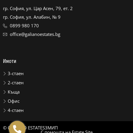
гр. София, ул. Цар Асен, 79, ет. 2
гр. София, ул. Алабин, № 9
0899 980 170
office@galianoestates.bg
Имоти
3-стаен
2-стаен
Къща
Офис
4-стаен
© GALIANO ESTATES
ЗМИП
С помощта на
Estate Site