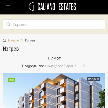
Начало
Изгрев
Изгрев
1 Имот
Подреди по:
По-подразбиране
ПРОДАВА
ТОП