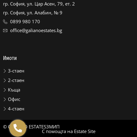
гр. София, ул. Цар Асен, 79, ет. 2
гр. София, ул. Алабин, № 9
0899 980 170
office@galianoestates.bg
Имоти
3-стаен
2-стаен
Къща
Офис
4-стаен
© GALIANO ESTATES
ЗМИП
С помощта на
Estate Site