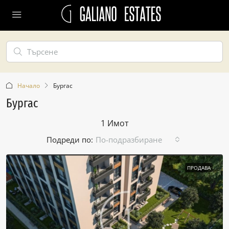
Начало
Бургас
Бургас
1 Имот
Подреди по:
По-подразбиране
ПРОДАВА