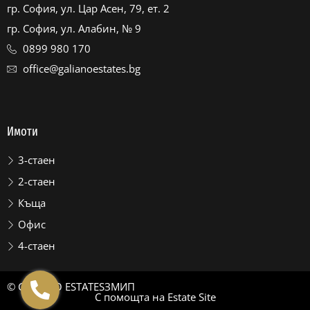
гр. София, ул. Цар Асен, 79, ет. 2
гр. София, ул. Алабин, № 9
0899 980 170
office@galianoestates.bg
Имоти
3-стаен
2-стаен
Къща
Офис
4-стаен
© GALIANO ESTATES
ЗМИП
С помощта на
Estate Site