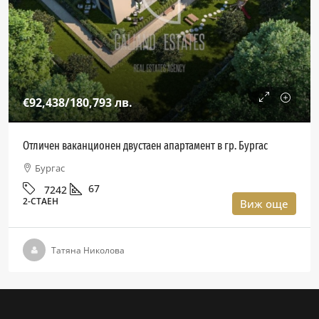
€92,438
/180,793 лв.
Отличен ваканционен двустаен апартамент в гр. Бургас
Бургас
67
7242
2-СТАЕН
Виж още
Татяна Николова