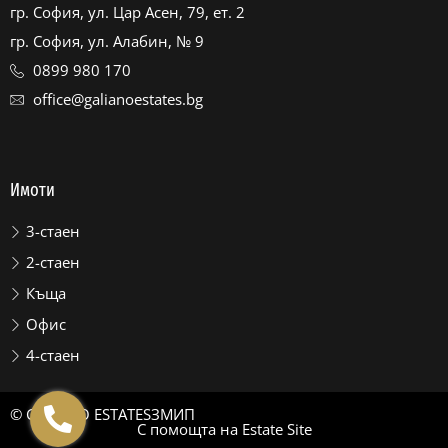
гр. София, ул. Цар Асен, 79, ет. 2
гр. София, ул. Алабин, № 9
0899 980 170
office@galianoestates.bg
Имоти
3-стаен
2-стаен
Къща
Офис
4-стаен
© GALIANO ESTATES
ЗМИП
С помощта на
Estate Site